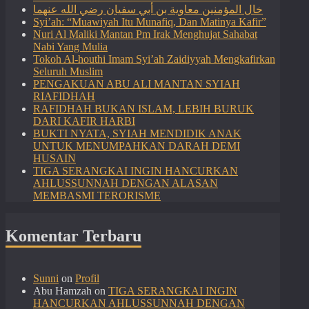
خال المؤمنين معاوية بن أبي سفيان رضي الله عنهما
Syi’ah: “Muawiyah Itu Munafiq, Dan Matinya Kafir”
Nuri Al Maliki Mantan Pm Irak Menghujat Sahabat
Nabi Yang Mulia
Tokoh Al-houthi Imam Syi’ah Zaidiyyah Mengkafirkan
Seluruh Muslim
PENGAKUAN ABU ALI MANTAN SYIAH
RIAFIDHAH
RAFIDHAH BUKAN ISLAM, LEBIH BURUK
DARI KAFIR HARBI
BUKTI NYATA, SYIAH MENDIDIK ANAK
UNTUK MENUMPAHKAN DARAH DEMI
HUSAIN
TIGA SERANGKAI INGIN HANCURKAN
AHLUSSUNNAH DENGAN ALASAN
MEMBASMI TERORISME
Komentar Terbaru
Sunni
on
Profil
Abu Hamzah
on
TIGA SERANGKAI INGIN
HANCURKAN AHLUSSUNNAH DENGAN