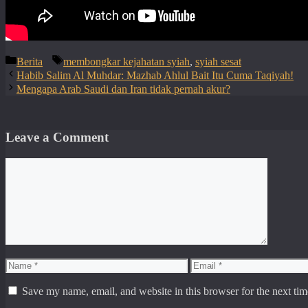
Categories
Tags
Berita
membongkar kejahatan syiah
,
syiah sesat
Habib Salim Al Muhdar: Mazhab Ahlul Bait Itu Cuma Taqiyah!
Mengapa Arab Saudi dan Iran tidak pernah akur?
Leave a Comment
Comment
Name
Email
Save my name, email, and website in this browser for the next ti