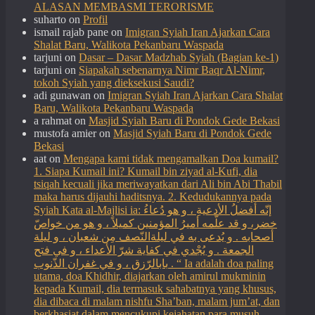
ALASAN MEMBASMI TERORISME
suharto
on
Profil
ismail rajab pane
on
Imigran Syiah Iran Ajarkan Cara
Shalat Baru, Walikota Pekanbaru Waspada
tarjuni
on
Dasar – Dasar Madzhab Syiah (Bagian ke-1)
tarjuni
on
Siapakah sebenarnya Nimr Baqr Al-Nimr,
tokoh Syiah yang dieksekusi Saudi?
adi gunawan
on
Imigran Syiah Iran Ajarkan Cara Shalat
Baru, Walikota Pekanbaru Waspada
a rahmat
on
Masjid Syiah Baru di Pondok Gede Bekasi
mustofa amier
on
Masjid Syiah Baru di Pondok Gede
Bekasi
aat
on
Mengapa kami tidak mengamalkan Doa kumail?
1. Siapa Kumail ini? Kumail bin ziyad al-Kufi, dia
tsiqah kecuali jika meriwayatkan dari Ali bin Abi Thabil
maka harus dijauhi haditsnya. 2. Kedudukannya pada
Syiah Kata al-Majlisi ia: إنّه أفضلُ الأدعيةِ ، و هو دُعاءُ
خضر، و قد علّمه أميرُ المؤمنين كميلاً ، و هو من خواصّ
أصحابه . و يُدعى به في ليلةالنّصف مِن شعبان ، و ليلة
الجمعة . و يُجْدي في كفاية شرّ الأعداء ، و في فتح
بابالرّزق ، و في غفران الذّنوب . “ Ia adalah doa paling
utama, doa Khidhir, diajarkan oleh amirul mukminin
kepada Kumail, dia termasuk sahabatnya yang khusus,
dia dibaca di malam nishfu Sha’ban, malam jum’at, dan
berkhasiat dalam mencukupi kejahatan para musuh,