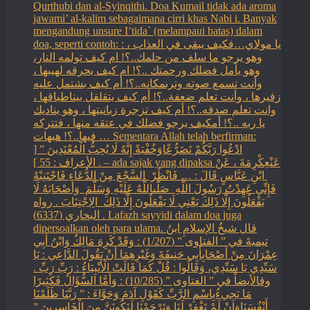
Qurthubi dan al-Syinqithi. Doa Kumail tidak ada aroma
jawami’ al-kalim sebagaimana cirri khas Nabi i. Banyak
mengandung unsure I’tida` (melampaui batas) dalam
doa, seperti contoh: : يا مولاي…فكيف يبقى في العذاب ،
وهو يرجو ما سلف من حلمك..؟! ام كيف تولمه النار،
وهو يأمل فضلك ورحمتك ..؟! ام كيف يحرقه لهيبها ،
وأنت تسمع صوته وترىمكانه..؟! أم كيف بشتمل عليه
زفيرها ، وأنت تعلم ضعفة..؟! أم كيف يتقلقل بيناطباقها ،
وانت تعلم صدقه..؟! أم كيف تزجرة زبانيتها ، وهو يناديك
يا ربه ..؟! أمكيف يرجو فضلك في عتقه منها ، فتتركه
فيها..؟! هيهات … Sementara Allah telah berfirman:
ادْعُوا رَبَّكُمْ تَضَرُّعًاوَخُفْيَةً إِنَّهُ لَا يُحِبُّ الْمُعْتَدِينَ ” [
الأعراف : 55 ] . – ada sajak yang dipaksa ‏عَنْ‏‏عِكْرِمَةَ ‏، ‏عَنْ
‏ ‏ابْنِ عَبَّاسٍ ‏‏قَالَ : … فَانْظُرْ ‏‏ السَّجْعَ ‏‏مِنْ الدُّعَاءِ فَاجْتَنِبْهُ
فَإِنِّي عَهِدْتُ رَسُولَ اللَّهِ ‏ ‏صَلَّىاللَّهُ عَلَيْهِ وَسَلَّمَ ‏ ‏وَأَصْحَابَهُ لَا
يَفْعَلُونَ إِلَّا ذَلِكَ ‏‏يَعْنِي لَا يَفْعَلُونَ إِلَّا ذَلِكَ ‏ ‏الِاجْتِنَابَ . رواه
البخاري (6337) . Lafazh sayyidi dalam doa juga
dipersoalkan oleh para ulama. قال شيخُ الإسلامِ ابنُ
تيميةَ في ” الفتاوى ” (1/207) : وَقَدْ كَرِهَ مَالِكٌ وَابْنُ أَبِي
عِمْرَانَ مِنْ أَصْحَابِأَبِي حَنِيفَةَ وَغَيْرِهِمَا أَنْ يَقُولَ الدَّاعِي : يَا
سَيِّدِي يَا سَيِّدِي، وَقَالُوا : قُلْ كَمَا قَالَتْ الْأَنْبِيَاءُ : رَبِّ رَبِّ .
وقالأيضاً في ” الفتاوى ” (10/285) : وَأَمَّا السُّؤَالُ فَكَثِيرًا
مَا يَجِيءُبِاسْمِ الرَّبِّ كَقَوْلِ آدَمَ وَحَوَّاءَ : ” رَبَّنَا ظَلَمْنَا
أَنْفُسَنَاوَإِنْ لَمْ تَغْفِرْ لَنَا وَتَرْحَمْنَا لَنَكُونَنَّ مِنَ الْخَاسِرِينَ ”