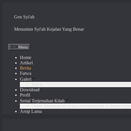
Skip
to
content
Gen Syi'ah
Menuntun Syi'ah Kejalan Yang Benar
Menu
Home
Artikel
Berita
Fatwa
Galeri
Buku
Download
Profil
Serial Terjemahan Kitab
Ushul Madzhab al-Syiah al-Imamiyyah al-Itsnay Asyr
Arsip Lama