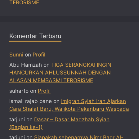
TERORISME
Komentar Terbaru
Sunni
on
Profil
Abu Hamzah
on
TIGA SERANGKAI INGIN
HANCURKAN AHLUSSUNNAH DENGAN
ALASAN MEMBASMI TERORISME
suharto
on
Profil
ismail rajab pane
on
Imigran Syiah Iran Ajarkan
Cara Shalat Baru, Walikota Pekanbaru Waspada
tarjuni
on
Dasar – Dasar Madzhab Syiah
(Bagian ke-1)
tarjuni
on
Siapakah sebenarnya Nimr Baqr Al-