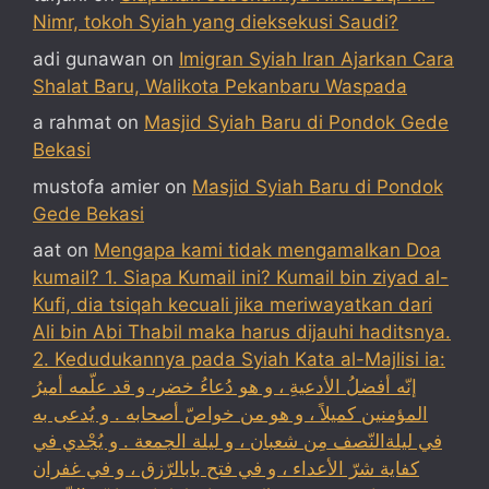
Nimr, tokoh Syiah yang dieksekusi Saudi?
adi gunawan
on
Imigran Syiah Iran Ajarkan Cara
Shalat Baru, Walikota Pekanbaru Waspada
a rahmat
on
Masjid Syiah Baru di Pondok Gede
Bekasi
mustofa amier
on
Masjid Syiah Baru di Pondok
Gede Bekasi
aat
on
Mengapa kami tidak mengamalkan Doa
kumail? 1. Siapa Kumail ini? Kumail bin ziyad al-
Kufi, dia tsiqah kecuali jika meriwayatkan dari
Ali bin Abi Thabil maka harus dijauhi haditsnya.
2. Kedudukannya pada Syiah Kata al-Majlisi ia:
إنّه أفضلُ الأدعيةِ ، و هو دُعاءُ خضر، و قد علّمه أميرُ
المؤمنين كميلاً ، و هو من خواصّ أصحابه . و يُدعى به
في ليلةالنّصف مِن شعبان ، و ليلة الجمعة . و يُجْدي في
كفاية شرّ الأعداء ، و في فتح بابالرّزق ، و في غفران