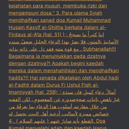
kejahatan para musuh, membuka rizki dan
mengampuni dosa.” 3. Para ulama Syiah
mendhaifkan sanad doa Kumail Muhammad
Husain Kasyif al-Ghitha berkata dalam al-
Firdaus al-A’la (hal. 51) ) : إننا كثيراً ما نصححُ
الأسانيدَ بالمتون فلا يضرُ بهذا الدعاءِ الجليلِ ضعفُ سندهِ
مع قوةِ متنهِ فقد دل على ذاته بذاتهِ . Subhanallah!!!
Bagaimana ia menunjukkan pada dzatnya
dengan dzatnya?! Apakah begini kaedah
mereka dalam menshahihkan dan mendhaifkan
hadits?!! Hal senada dikatakan oleh Abdul hadi
al-Fadhli dalam Durus Fi Ushul Fiqh al-
Imamiyyah (hal. 258): : أمثالُ دعاءِ كميلِ فإن سندَهَ
غيرُ ناهضٍ بإثبات صحةِصدورهِ عن المعصومِ ، لكن الفقيه
من خلالِ مقارنته أسلوب هذا الدعاء بما يعرفُهُ من
خصائص مميزة لأساليب أدعية أهل البيت يحصل له
القطع بأنه صادرٌ عنهم ( عليهم السلام ) . 4. Doa
Kumail menyalahi adab dan kaedah Harus