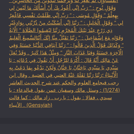
أَنْفُسَنَاوَإِنْ لَمْ تَغْفِرْ لَنَا وَتَرْحَمْنَا لَنَكُونَنَّ مِنَ الْخَاسِرِينَ ”
وَقَوْلِ نُوحٍ : ” رَبِّ إنِّي أَعُوذُ بِكَ أَنْ أَسْأَلَكَ مَا لَيْسَ لِي
بِهِعِلْمٌ ” وَقَوْلِ مُوسَى : ” رَبِّ إنِّي ظَلَمْتُ نَفْسِي فَاغْفِرْ
لِي ” وَقَوْلِ الْخَلِيلِ : ” رَبَّنَا إنِّي أَسْكَنْتُ مِنْ ذُرِّيَّتِي بِوَادٍغَيْرِ
ذِي زَرْعٍ عِنْدَ بَيْتِكَ الْمُحَرَّمِ رَبَّنَا لِيُقِيمُوا الصَّلَاةَ ” الْآيَةُ
وَقَوْلِهِ مَعَ إسْمَاعِيلَ : ” رَبَّنَا تَقَبَّلْ مِنَّا إنَّكَ أَنْتَالسَّمِيعُ الْعَلِيمُ
” وَكَذَلِكَ قَوْلُ الَّذِينَ قَالُوا : ” رَبَّنَا آتِنَافِي الدُّنْيَا حَسَنَةً وَفِي
الْآخِرَةِ حَسَنَةً وَقِنَا عَذَابَ النَّارِ ” وَمِثْلُ هَذَا كَثِيرٌ . وَقَدْ نُقِلَ
عَنْ مَالِك أَنَّهُ قَالَ : أَكْرَهُ لِلرَّجُلِ أَنْ يَقُولَ فِي دُعَائِهِ : يَا
سَيِّدِي يَا سَيِّدِي يَاحَنَّانُ يَا حَنَّانُ وَلَكِنْ يَدْعُو بِمَا دَعَتْ بِهِ
الْأَنْبِيَاءُ ؛رَبَّنَا رَبَّنَا نَقَلَهُ عَنْهُ العتبي فِي العتبية . وقال ابن
رجب فيجامع العلوم والحكم عند شرح الحديث العاشر
(1/274) : وسئل مالك وسفيان عمن يقول فيالدعاء : يا
سيدي ، فقالا : يقول : يا رب . زاد مالك : كما قالت
الأنبياء . (Gensyiah)