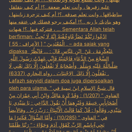
عليه زفيرها ، وأنت تعلم ضعفة..؟! أم كيف يتقلقل
بيناطباقها ، وانت تعلم صدقه..؟! أم كيف تزجرة زبانيتها ،
وهو يناديك يا ربه ..؟! أمكيف يرجو فضلك في عتقه منها
، فتتركه فيها..؟! هيهات … Sementara Allah telah
berfirman: ادْعُوا رَبَّكُمْ تَضَرُّعًاوَخُفْيَةً إِنَّهُ لَا يُحِبُّ
الْمُعْتَدِينَ ” [ الأعراف : 55 ] . – ada sajak yang
dipaksa ‏عَنْ‏‏عِكْرِمَةَ ‏، ‏عَنْ ‏ ‏ابْنِ عَبَّاسٍ ‏‏قَالَ : … فَانْظُرْ ‏‏
السَّجْعَ ‏‏مِنْ الدُّعَاءِ فَاجْتَنِبْهُ فَإِنِّي عَهِدْتُ رَسُولَ اللَّهِ ‏
‏صَلَّىاللَّهُ عَلَيْهِ وَسَلَّمَ ‏ ‏وَأَصْحَابَهُ لَا يَفْعَلُونَ إِلَّا ذَلِكَ ‏‏يَعْنِي لَا
يَفْعَلُونَ إِلَّا ذَلِكَ ‏ ‏الِاجْتِنَابَ . رواه البخاري (6337) .
Lafazh sayyidi dalam doa juga dipersoalkan
oleh para ulama. قال شيخُ الإسلامِ ابنُ تيميةَ في ”
الفتاوى ” (1/207) : وَقَدْ كَرِهَ مَالِكٌ وَابْنُ أَبِي عِمْرَانَ مِنْ
أَصْحَابِأَبِي حَنِيفَةَ وَغَيْرِهِمَا أَنْ يَقُولَ الدَّاعِي : يَا سَيِّدِي يَا
سَيِّدِي، وَقَالُوا : قُلْ كَمَا قَالَتْ الْأَنْبِيَاءُ : رَبِّ رَبِّ . وقالأيضاً
في ” الفتاوى ” (10/285) : وَأَمَّا السُّؤَالُ فَكَثِيرًا مَا
يَجِيءُبِاسْمِ الرَّبِّ كَقَوْلِ آدَمَ وَحَوَّاءَ : ” رَبَّنَا ظَلَمْنَا