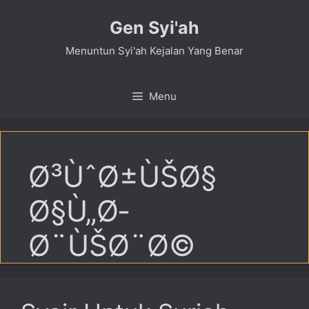
Skip
Gen Syi'ah
to
content
Menuntun Syi'ah Kejalan Yang Benar
Menu
Ø³ÙˆØ±ÙŠØ§
Ø§Ù„Ø­
Ø¨ÙŠØ¨Ø©