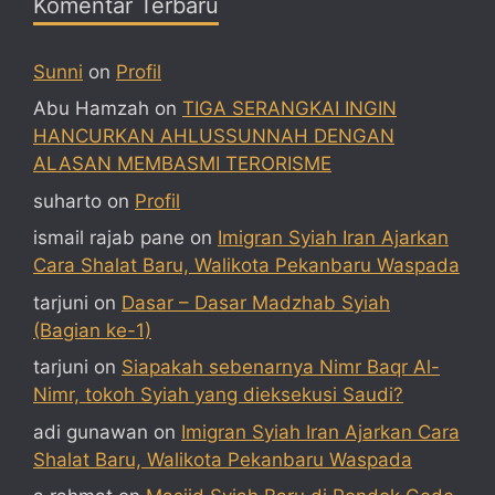
Komentar Terbaru
Sunni
on
Profil
Abu Hamzah
on
TIGA SERANGKAI INGIN
HANCURKAN AHLUSSUNNAH DENGAN
ALASAN MEMBASMI TERORISME
suharto
on
Profil
ismail rajab pane
on
Imigran Syiah Iran Ajarkan
Cara Shalat Baru, Walikota Pekanbaru Waspada
tarjuni
on
Dasar – Dasar Madzhab Syiah
(Bagian ke-1)
tarjuni
on
Siapakah sebenarnya Nimr Baqr Al-
Nimr, tokoh Syiah yang dieksekusi Saudi?
adi gunawan
on
Imigran Syiah Iran Ajarkan Cara
Shalat Baru, Walikota Pekanbaru Waspada