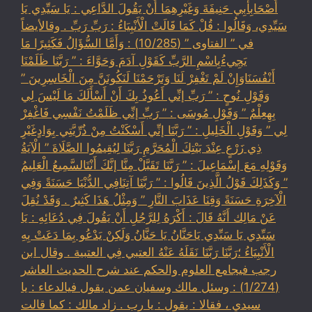
أَصْحَابِأَبِي حَنِيفَةَ وَغَيْرِهِمَا أَنْ يَقُولَ الدَّاعِي : يَا سَيِّدِي يَا
سَيِّدِي، وَقَالُوا : قُلْ كَمَا قَالَتْ الْأَنْبِيَاءُ : رَبِّ رَبِّ . وقالأيضاً
في ” الفتاوى ” (10/285) : وَأَمَّا السُّؤَالُ فَكَثِيرًا مَا
يَجِيءُبِاسْمِ الرَّبِّ كَقَوْلِ آدَمَ وَحَوَّاءَ : ” رَبَّنَا ظَلَمْنَا
أَنْفُسَنَاوَإِنْ لَمْ تَغْفِرْ لَنَا وَتَرْحَمْنَا لَنَكُونَنَّ مِنَ الْخَاسِرِينَ ”
وَقَوْلِ نُوحٍ : ” رَبِّ إنِّي أَعُوذُ بِكَ أَنْ أَسْأَلَكَ مَا لَيْسَ لِي
بِهِعِلْمٌ ” وَقَوْلِ مُوسَى : ” رَبِّ إنِّي ظَلَمْتُ نَفْسِي فَاغْفِرْ
لِي ” وَقَوْلِ الْخَلِيلِ : ” رَبَّنَا إنِّي أَسْكَنْتُ مِنْ ذُرِّيَّتِي بِوَادٍغَيْرِ
ذِي زَرْعٍ عِنْدَ بَيْتِكَ الْمُحَرَّمِ رَبَّنَا لِيُقِيمُوا الصَّلَاةَ ” الْآيَةُ
وَقَوْلِهِ مَعَ إسْمَاعِيلَ : ” رَبَّنَا تَقَبَّلْ مِنَّا إنَّكَ أَنْتَالسَّمِيعُ الْعَلِيمُ
” وَكَذَلِكَ قَوْلُ الَّذِينَ قَالُوا : ” رَبَّنَا آتِنَافِي الدُّنْيَا حَسَنَةً وَفِي
الْآخِرَةِ حَسَنَةً وَقِنَا عَذَابَ النَّارِ ” وَمِثْلُ هَذَا كَثِيرٌ . وَقَدْ نُقِلَ
عَنْ مَالِك أَنَّهُ قَالَ : أَكْرَهُ لِلرَّجُلِ أَنْ يَقُولَ فِي دُعَائِهِ : يَا
سَيِّدِي يَا سَيِّدِي يَاحَنَّانُ يَا حَنَّانُ وَلَكِنْ يَدْعُو بِمَا دَعَتْ بِهِ
الْأَنْبِيَاءُ ؛رَبَّنَا رَبَّنَا نَقَلَهُ عَنْهُ العتبي فِي العتبية . وقال ابن
رجب فيجامع العلوم والحكم عند شرح الحديث العاشر
(1/274) : وسئل مالك وسفيان عمن يقول فيالدعاء : يا
سيدي ، فقالا : يقول : يا رب . زاد مالك : كما قالت