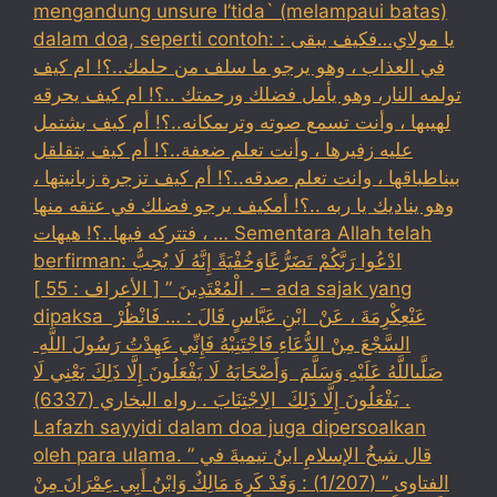
mengandung unsure I’tida` (melampaui batas)
dalam doa, seperti contoh: : يا مولاي…فكيف يبقى
في العذاب ، وهو يرجو ما سلف من حلمك..؟! ام كيف
تولمه النار، وهو يأمل فضلك ورحمتك ..؟! ام كيف يحرقه
لهيبها ، وأنت تسمع صوته وترىمكانه..؟! أم كيف بشتمل
عليه زفيرها ، وأنت تعلم ضعفة..؟! أم كيف يتقلقل
بيناطباقها ، وانت تعلم صدقه..؟! أم كيف تزجرة زبانيتها ،
وهو يناديك يا ربه ..؟! أمكيف يرجو فضلك في عتقه منها
، فتتركه فيها..؟! هيهات … Sementara Allah telah
berfirman: ادْعُوا رَبَّكُمْ تَضَرُّعًاوَخُفْيَةً إِنَّهُ لَا يُحِبُّ
الْمُعْتَدِينَ ” [ الأعراف : 55 ] . – ada sajak yang
dipaksa ‏عَنْ‏‏عِكْرِمَةَ ‏، ‏عَنْ ‏ ‏ابْنِ عَبَّاسٍ ‏‏قَالَ : … فَانْظُرْ ‏‏
السَّجْعَ ‏‏مِنْ الدُّعَاءِ فَاجْتَنِبْهُ فَإِنِّي عَهِدْتُ رَسُولَ اللَّهِ ‏
‏صَلَّىاللَّهُ عَلَيْهِ وَسَلَّمَ ‏ ‏وَأَصْحَابَهُ لَا يَفْعَلُونَ إِلَّا ذَلِكَ ‏‏يَعْنِي لَا
يَفْعَلُونَ إِلَّا ذَلِكَ ‏ ‏الِاجْتِنَابَ . رواه البخاري (6337) .
Lafazh sayyidi dalam doa juga dipersoalkan
oleh para ulama. قال شيخُ الإسلامِ ابنُ تيميةَ في ”
الفتاوى ” (1/207) : وَقَدْ كَرِهَ مَالِكٌ وَابْنُ أَبِي عِمْرَانَ مِنْ