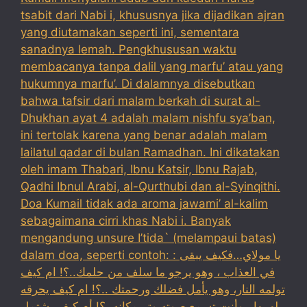
tsabit dari Nabi i, khususnya jika dijadikan ajran
yang diutamakan seperti ini, sementara
sanadnya lemah. Pengkhususan waktu
membacanya tanpa dalil yang marfu’ atau yang
hukumnya marfu’. Di dalamnya disebutkan
bahwa tafsir dari malam berkah di surat al-
Dhukhan ayat 4 adalah malam nishfu sya’ban,
ini tertolak karena yang benar adalah malam
lailatul qadar di bulan Ramadhan. Ini dikatakan
oleh imam Thabari, Ibnu Katsir, Ibnu Rajab,
Qadhi Ibnul Arabi, al-Qurthubi dan al-Syinqithi.
Doa Kumail tidak ada aroma jawami’ al-kalim
sebagaimana cirri khas Nabi i. Banyak
mengandung unsure I’tida` (melampaui batas)
dalam doa, seperti contoh: : يا مولاي…فكيف يبقى
في العذاب ، وهو يرجو ما سلف من حلمك..؟! ام كيف
تولمه النار، وهو يأمل فضلك ورحمتك ..؟! ام كيف يحرقه
لهيبها ، وأنت تسمع صوته وترىمكانه..؟! أم كيف بشتمل