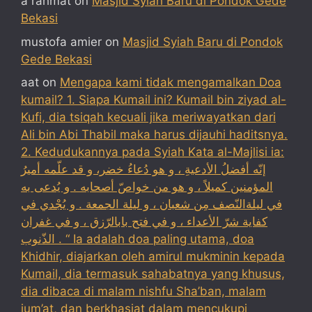
a rahmat
on
Masjid Syiah Baru di Pondok Gede
Bekasi
mustofa amier
on
Masjid Syiah Baru di Pondok
Gede Bekasi
aat
on
Mengapa kami tidak mengamalkan Doa
kumail? 1. Siapa Kumail ini? Kumail bin ziyad al-
Kufi, dia tsiqah kecuali jika meriwayatkan dari
Ali bin Abi Thabil maka harus dijauhi haditsnya.
2. Kedudukannya pada Syiah Kata al-Majlisi ia:
إنّه أفضلُ الأدعيةِ ، و هو دُعاءُ خضر، و قد علّمه أميرُ
المؤمنين كميلاً ، و هو من خواصّ أصحابه . و يُدعى به
في ليلةالنّصف مِن شعبان ، و ليلة الجمعة . و يُجْدي في
كفاية شرّ الأعداء ، و في فتح بابالرّزق ، و في غفران
الذّنوب . “ Ia adalah doa paling utama, doa
Khidhir, diajarkan oleh amirul mukminin kepada
Kumail, dia termasuk sahabatnya yang khusus,
dia dibaca di malam nishfu Sha’ban, malam
jum’at, dan berkhasiat dalam mencukupi