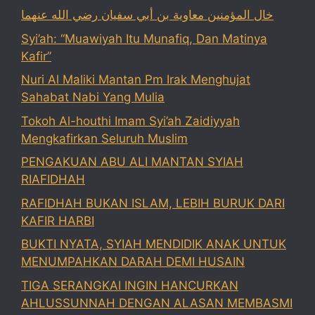
خال المؤمنين معاوية بن أبي سفيان رضي الله عنهما
Syi’ah: “Muawiyah Itu Munafiq, Dan Matinya
Kafir”
Nuri Al Maliki Mantan Pm Irak Menghujat
Sahabat Nabi Yang Mulia
Tokoh Al-houthi Imam Syi’ah Zaidiyyah
Mengkafirkan Seluruh Muslim
PENGAKUAN ABU ALI MANTAN SYIAH
RIAFIDHAH
RAFIDHAH BUKAN ISLAM, LEBIH BURUK DARI
KAFIR HARBI
BUKTI NYATA, SYIAH MENDIDIK ANAK UNTUK
MENUMPAHKAN DARAH DEMI HUSAIN
TIGA SERANGKAI INGIN HANCURKAN
AHLUSSUNNAH DENGAN ALASAN MEMBASMI