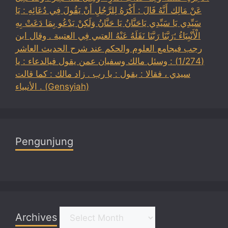
عَنْ مَالِك أَنَّهُ قَالَ : أَكْرَهُ لِلرَّجُلِ أَنْ يَقُولَ فِي دُعَائِهِ : يَا
سَيِّدِي يَا سَيِّدِي يَاحَنَّانُ يَا حَنَّانُ وَلَكِنْ يَدْعُو بِمَا دَعَتْ بِهِ
الْأَنْبِيَاءُ ؛رَبَّنَا رَبَّنَا نَقَلَهُ عَنْهُ العتبي فِي العتبية . وقال ابن
رجب فيجامع العلوم والحكم عند شرح الحديث العاشر
(1/274) : وسئل مالك وسفيان عمن يقول فيالدعاء : يا
سيدي ، فقالا : يقول : يا رب . زاد مالك : كما قالت
الأنبياء . (Gensyiah)
Pengunjung
Archives
Archives