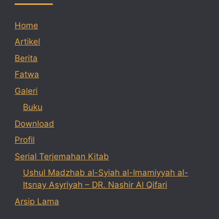
Home
Artikel
Berita
Fatwa
Galeri
Buku
Download
Profil
Serial Terjemahan Kitab
Ushul Madzhab al-Syiah al-Imamiyyah al-
Itsnay Asyriyah – DR. Nashir Al Qifari
Arsip Lama