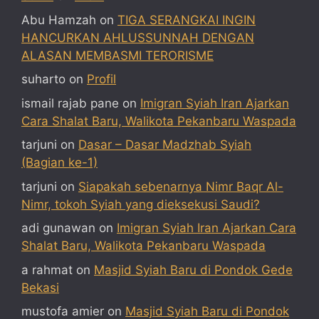
Abu Hamzah
on
TIGA SERANGKAI INGIN
HANCURKAN AHLUSSUNNAH DENGAN
ALASAN MEMBASMI TERORISME
suharto
on
Profil
ismail rajab pane
on
Imigran Syiah Iran Ajarkan
Cara Shalat Baru, Walikota Pekanbaru Waspada
tarjuni
on
Dasar – Dasar Madzhab Syiah
(Bagian ke-1)
tarjuni
on
Siapakah sebenarnya Nimr Baqr Al-
Nimr, tokoh Syiah yang dieksekusi Saudi?
adi gunawan
on
Imigran Syiah Iran Ajarkan Cara
Shalat Baru, Walikota Pekanbaru Waspada
a rahmat
on
Masjid Syiah Baru di Pondok Gede
Bekasi
mustofa amier
on
Masjid Syiah Baru di Pondok