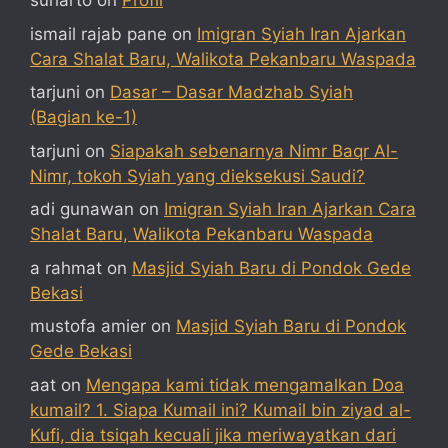
suharto
on
Profil
ismail rajab pane
on
Imigran Syiah Iran Ajarkan
Cara Shalat Baru, Walikota Pekanbaru Waspada
tarjuni
on
Dasar – Dasar Madzhab Syiah
(Bagian ke-1)
tarjuni
on
Siapakah sebenarnya Nimr Baqr Al-
Nimr, tokoh Syiah yang dieksekusi Saudi?
adi gunawan
on
Imigran Syiah Iran Ajarkan Cara
Shalat Baru, Walikota Pekanbaru Waspada
a rahmat
on
Masjid Syiah Baru di Pondok Gede
Bekasi
mustofa amier
on
Masjid Syiah Baru di Pondok
Gede Bekasi
aat
on
Mengapa kami tidak mengamalkan Doa
kumail? 1. Siapa Kumail ini? Kumail bin ziyad al-
Kufi, dia tsiqah kecuali jika meriwayatkan dari