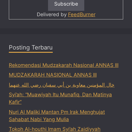
Delivered by
FeedBurner
Posting Terbaru
Rekomendasi Mudzakarah Nasional ANNAS III
MUDZAKARAH NASIONAL ANNAS III
خال المؤمنين معاوية بن أبي سفيان رضي الله عنهما
Syi’ah: “Muawiyah Itu Munafiq, Dan Matinya
Kafir”
Nuri Al Maliki Mantan Pm Irak Menghujat
Sahabat Nabi Yang Mulia
Tokoh Al-houthi Imam Syi’ah Zaidiyyah