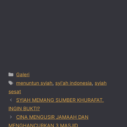
Categories
Galeri
Tags
menuntun syiah
,
syi'ah indonesia
,
syiah
sesat
SYIAH MEMANG SUMBER KHURAFAT.
INGIN BUKTI?
CINA MENGUSIR JAMAAH DAN
MENGHANCURKAN 3 MASJID