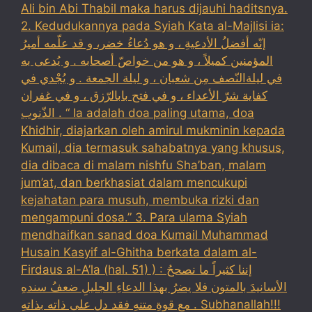
Ali bin Abi Thabil maka harus dijauhi haditsnya.
2. Kedudukannya pada Syiah Kata al-Majlisi ia:
إنّه أفضلُ الأدعيةِ ، و هو دُعاءُ خضر، و قد علّمه أميرُ
المؤمنين كميلاً ، و هو من خواصّ أصحابه . و يُدعى به
في ليلةالنّصف مِن شعبان ، و ليلة الجمعة . و يُجْدي في
كفاية شرّ الأعداء ، و في فتح بابالرّزق ، و في غفران
الذّنوب . “ Ia adalah doa paling utama, doa
Khidhir, diajarkan oleh amirul mukminin kepada
Kumail, dia termasuk sahabatnya yang khusus,
dia dibaca di malam nishfu Sha’ban, malam
jum’at, dan berkhasiat dalam mencukupi
kejahatan para musuh, membuka rizki dan
mengampuni dosa.” 3. Para ulama Syiah
mendhaifkan sanad doa Kumail Muhammad
Husain Kasyif al-Ghitha berkata dalam al-
Firdaus al-A’la (hal. 51) ) : إننا كثيراً ما نصححُ
الأسانيدَ بالمتون فلا يضرُ بهذا الدعاءِ الجليلِ ضعفُ سندهِ
مع قوةِ متنهِ فقد دل على ذاته بذاتهِ . Subhanallah!!!