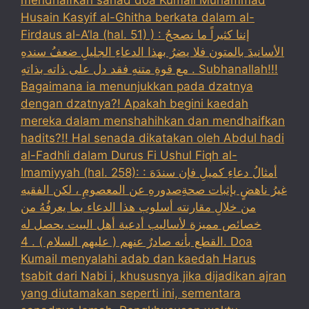
Husain Kasyif al-Ghitha berkata dalam al-
Firdaus al-A’la (hal. 51) ) : إننا كثيراً ما نصححُ
الأسانيدَ بالمتون فلا يضرُ بهذا الدعاءِ الجليلِ ضعفُ سندهِ
مع قوةِ متنهِ فقد دل على ذاته بذاتهِ . Subhanallah!!!
Bagaimana ia menunjukkan pada dzatnya
dengan dzatnya?! Apakah begini kaedah
mereka dalam menshahihkan dan mendhaifkan
hadits?!! Hal senada dikatakan oleh Abdul hadi
al-Fadhli dalam Durus Fi Ushul Fiqh al-
Imamiyyah (hal. 258): : أمثالُ دعاءِ كميلِ فإن سندَهَ
غيرُ ناهضٍ بإثبات صحةِصدورهِ عن المعصومِ ، لكن الفقيه
من خلالِ مقارنته أسلوب هذا الدعاء بما يعرفُهُ من
خصائص مميزة لأساليب أدعية أهل البيت يحصل له
القطع بأنه صادرٌ عنهم ( عليهم السلام ) . 4. Doa
Kumail menyalahi adab dan kaedah Harus
tsabit dari Nabi i, khususnya jika dijadikan ajran
yang diutamakan seperti ini, sementara