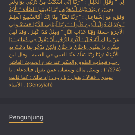
لِي ” وَقَوْلِ الْخَلِيلِ : ” رَبَّنَا إنِّي أَسْكَنْتُ مِنْ ذُرِّيَّتِي بِوَادٍغَيْرِ
ذِي زَرْعٍ عِنْدَ بَيْتِكَ الْمُحَرَّمِ رَبَّنَا لِيُقِيمُوا الصَّلَاةَ ” الْآيَةُ
وَقَوْلِهِ مَعَ إسْمَاعِيلَ : ” رَبَّنَا تَقَبَّلْ مِنَّا إنَّكَ أَنْتَالسَّمِيعُ الْعَلِيمُ
” وَكَذَلِكَ قَوْلُ الَّذِينَ قَالُوا : ” رَبَّنَا آتِنَافِي الدُّنْيَا حَسَنَةً وَفِي
الْآخِرَةِ حَسَنَةً وَقِنَا عَذَابَ النَّارِ ” وَمِثْلُ هَذَا كَثِيرٌ . وَقَدْ نُقِلَ
عَنْ مَالِك أَنَّهُ قَالَ : أَكْرَهُ لِلرَّجُلِ أَنْ يَقُولَ فِي دُعَائِهِ : يَا
سَيِّدِي يَا سَيِّدِي يَاحَنَّانُ يَا حَنَّانُ وَلَكِنْ يَدْعُو بِمَا دَعَتْ بِهِ
الْأَنْبِيَاءُ ؛رَبَّنَا رَبَّنَا نَقَلَهُ عَنْهُ العتبي فِي العتبية . وقال ابن
رجب فيجامع العلوم والحكم عند شرح الحديث العاشر
(1/274) : وسئل مالك وسفيان عمن يقول فيالدعاء : يا
سيدي ، فقالا : يقول : يا رب . زاد مالك : كما قالت
الأنبياء . (Gensyiah)
Pengunjung