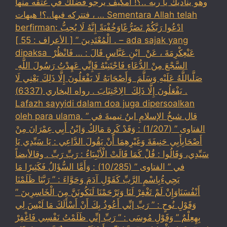
وهو يناديك يا ربه ..؟! أمكيف يرجو فضلك في عتقه منها
، فتتركه فيها..؟! هيهات … Sementara Allah telah
berfirman: ادْعُوا رَبَّكُمْ تَضَرُّعًاوَخُفْيَةً إِنَّهُ لَا يُحِبُّ
الْمُعْتَدِينَ ” [ الأعراف : 55 ] . – ada sajak yang
dipaksa ‏عَنْ‏‏عِكْرِمَةَ ‏، ‏عَنْ ‏ ‏ابْنِ عَبَّاسٍ ‏‏قَالَ : … فَانْظُرْ ‏‏
السَّجْعَ ‏‏مِنْ الدُّعَاءِ فَاجْتَنِبْهُ فَإِنِّي عَهِدْتُ رَسُولَ اللَّهِ ‏
‏صَلَّىاللَّهُ عَلَيْهِ وَسَلَّمَ ‏ ‏وَأَصْحَابَهُ لَا يَفْعَلُونَ إِلَّا ذَلِكَ ‏‏يَعْنِي لَا
يَفْعَلُونَ إِلَّا ذَلِكَ ‏ ‏الِاجْتِنَابَ . رواه البخاري (6337) .
Lafazh sayyidi dalam doa juga dipersoalkan
oleh para ulama. قال شيخُ الإسلامِ ابنُ تيميةَ في ”
الفتاوى ” (1/207) : وَقَدْ كَرِهَ مَالِكٌ وَابْنُ أَبِي عِمْرَانَ مِنْ
أَصْحَابِأَبِي حَنِيفَةَ وَغَيْرِهِمَا أَنْ يَقُولَ الدَّاعِي : يَا سَيِّدِي يَا
سَيِّدِي، وَقَالُوا : قُلْ كَمَا قَالَتْ الْأَنْبِيَاءُ : رَبِّ رَبِّ . وقالأيضاً
في ” الفتاوى ” (10/285) : وَأَمَّا السُّؤَالُ فَكَثِيرًا مَا
يَجِيءُبِاسْمِ الرَّبِّ كَقَوْلِ آدَمَ وَحَوَّاءَ : ” رَبَّنَا ظَلَمْنَا
أَنْفُسَنَاوَإِنْ لَمْ تَغْفِرْ لَنَا وَتَرْحَمْنَا لَنَكُونَنَّ مِنَ الْخَاسِرِينَ ”
وَقَوْلِ نُوحٍ : ” رَبِّ إنِّي أَعُوذُ بِكَ أَنْ أَسْأَلَكَ مَا لَيْسَ لِي
بِهِعِلْمٌ ” وَقَوْلِ مُوسَى : ” رَبِّ إنِّي ظَلَمْتُ نَفْسِي فَاغْفِرْ