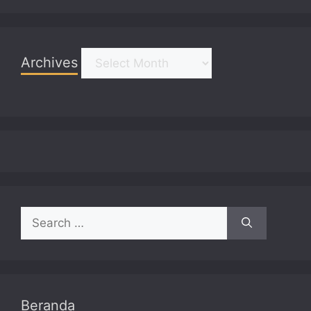
Archives
Archives
Search
for:
Beranda