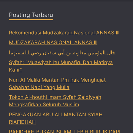
Posting Terbaru
Rekomendasi Mudzakarah Nasional ANNAS III
MUDZAKARAH NASIONAL ANNAS III
خال المؤمنين معاوية بن أبي سفيان رضي الله عنهما
Syi’ah: “Muawiyah Itu Munafiq, Dan Matinya
Kafir”
Nuri Al Maliki Mantan Pm Irak Menghujat
Sahabat Nabi Yang Mulia
Tokoh Al-houthi Imam Syi’ah Zaidiyyah
Mengkafirkan Seluruh Muslim
PENGAKUAN ABU ALI MANTAN SYIAH
RIAFIDHAH
RAFIDHAH BUKAN ISLAM, LEBIH BURUK DARI