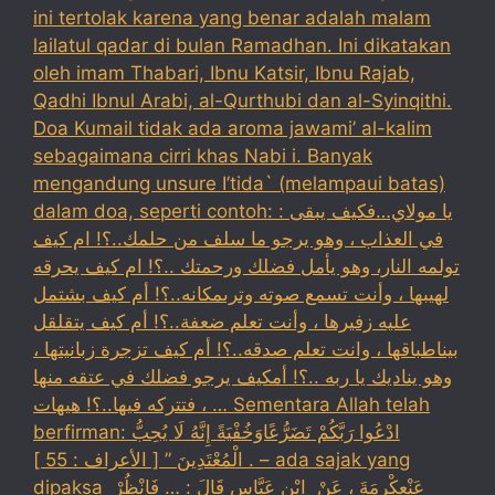
ini tertolak karena yang benar adalah malam
lailatul qadar di bulan Ramadhan. Ini dikatakan
oleh imam Thabari, Ibnu Katsir, Ibnu Rajab,
Qadhi Ibnul Arabi, al-Qurthubi dan al-Syinqithi.
Doa Kumail tidak ada aroma jawami’ al-kalim
sebagaimana cirri khas Nabi i. Banyak
mengandung unsure I’tida` (melampaui batas)
dalam doa, seperti contoh: : يا مولاي…فكيف يبقى
في العذاب ، وهو يرجو ما سلف من حلمك..؟! ام كيف
تولمه النار، وهو يأمل فضلك ورحمتك ..؟! ام كيف يحرقه
لهيبها ، وأنت تسمع صوته وترىمكانه..؟! أم كيف بشتمل
عليه زفيرها ، وأنت تعلم ضعفة..؟! أم كيف يتقلقل
بيناطباقها ، وانت تعلم صدقه..؟! أم كيف تزجرة زبانيتها ،
وهو يناديك يا ربه ..؟! أمكيف يرجو فضلك في عتقه منها
، فتتركه فيها..؟! هيهات … Sementara Allah telah
berfirman: ادْعُوا رَبَّكُمْ تَضَرُّعًاوَخُفْيَةً إِنَّهُ لَا يُحِبُّ
الْمُعْتَدِينَ ” [ الأعراف : 55 ] . – ada sajak yang
dipaksa ‏عَنْ‏‏عِكْرِمَةَ ‏، ‏عَنْ ‏ ‏ابْنِ عَبَّاسٍ ‏‏قَالَ : … فَانْظُرْ ‏‏