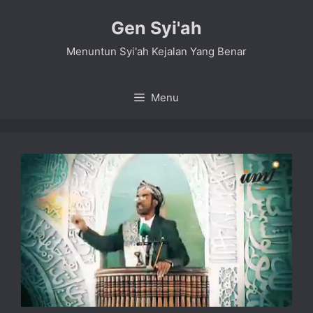
Skip
Gen Syi'ah
to
content
Menuntun Syi'ah Kejalan Yang Benar
Menu