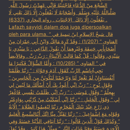
السَّجْعَ ‏‏مِنْ الدُّعَاءِ فَاجْتَنِبْهُ فَإِنِّي عَهِدْتُ رَسُولَ اللَّهِ ‏
‏صَلَّىاللَّهُ عَلَيْهِ وَسَلَّمَ ‏ ‏وَأَصْحَابَهُ لَا يَفْعَلُونَ إِلَّا ذَلِكَ ‏‏يَعْنِي لَا
يَفْعَلُونَ إِلَّا ذَلِكَ ‏ ‏الِاجْتِنَابَ . رواه البخاري (6337) .
Lafazh sayyidi dalam doa juga dipersoalkan
oleh para ulama. قال شيخُ الإسلامِ ابنُ تيميةَ في ”
الفتاوى ” (1/207) : وَقَدْ كَرِهَ مَالِكٌ وَابْنُ أَبِي عِمْرَانَ مِنْ
أَصْحَابِأَبِي حَنِيفَةَ وَغَيْرِهِمَا أَنْ يَقُولَ الدَّاعِي : يَا سَيِّدِي يَا
سَيِّدِي، وَقَالُوا : قُلْ كَمَا قَالَتْ الْأَنْبِيَاءُ : رَبِّ رَبِّ . وقالأيضاً
في ” الفتاوى ” (10/285) : وَأَمَّا السُّؤَالُ فَكَثِيرًا مَا
يَجِيءُبِاسْمِ الرَّبِّ كَقَوْلِ آدَمَ وَحَوَّاءَ : ” رَبَّنَا ظَلَمْنَا
أَنْفُسَنَاوَإِنْ لَمْ تَغْفِرْ لَنَا وَتَرْحَمْنَا لَنَكُونَنَّ مِنَ الْخَاسِرِينَ ”
وَقَوْلِ نُوحٍ : ” رَبِّ إنِّي أَعُوذُ بِكَ أَنْ أَسْأَلَكَ مَا لَيْسَ لِي
بِهِعِلْمٌ ” وَقَوْلِ مُوسَى : ” رَبِّ إنِّي ظَلَمْتُ نَفْسِي فَاغْفِرْ
لِي ” وَقَوْلِ الْخَلِيلِ : ” رَبَّنَا إنِّي أَسْكَنْتُ مِنْ ذُرِّيَّتِي بِوَادٍغَيْرِ
ذِي زَرْعٍ عِنْدَ بَيْتِكَ الْمُحَرَّمِ رَبَّنَا لِيُقِيمُوا الصَّلَاةَ ” الْآيَةُ
وَقَوْلِهِ مَعَ إسْمَاعِيلَ : ” رَبَّنَا تَقَبَّلْ مِنَّا إنَّكَ أَنْتَالسَّمِيعُ الْعَلِيمُ
” وَكَذَلِكَ قَوْلُ الَّذِينَ قَالُوا : ” رَبَّنَا آتِنَافِي الدُّنْيَا حَسَنَةً وَفِي
الْآخِرَةِ حَسَنَةً وَقِنَا عَذَابَ النَّارِ ” وَمِثْلُ هَذَا كَثِيرٌ . وَقَدْ نُقِلَ