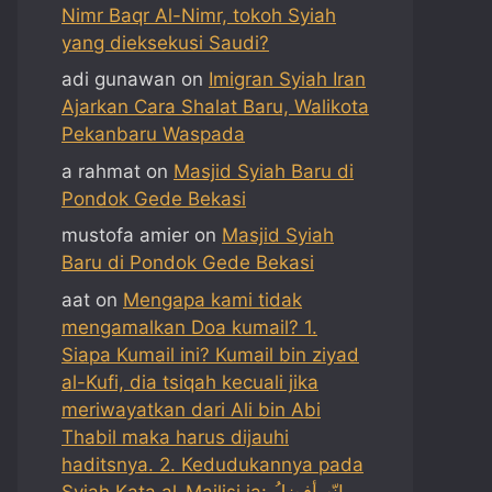
Nimr Baqr Al-Nimr, tokoh Syiah
yang dieksekusi Saudi?
adi gunawan
on
Imigran Syiah Iran
Ajarkan Cara Shalat Baru, Walikota
Pekanbaru Waspada
a rahmat
on
Masjid Syiah Baru di
Pondok Gede Bekasi
mustofa amier
on
Masjid Syiah
Baru di Pondok Gede Bekasi
aat
on
Mengapa kami tidak
mengamalkan Doa kumail? 1.
Siapa Kumail ini? Kumail bin ziyad
al-Kufi, dia tsiqah kecuali jika
meriwayatkan dari Ali bin Abi
Thabil maka harus dijauhi
haditsnya. 2. Kedudukannya pada
Syiah Kata al-Majlisi ia: إنّه أفضلُ