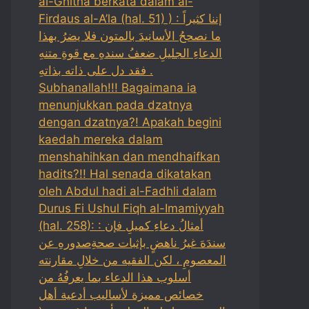
al-Ghitha berkata dalam al-
Firdaus al-A’la (hal. 51) ) : إننا كثيراً
ما نصححُ الأسانيدَ بالمتون فلا يضرُ بهذا
الدعاءِ الجليلِ ضعفُ سندهِ مع قوةِ متنهِ
فقد دل على ذاته بذاتهِ .
Subhanallah!!! Bagaimana ia
menunjukkan pada dzatnya
dengan dzatnya?! Apakah begini
kaedah mereka dalam
menshahihkan dan mendhaifkan
hadits?!! Hal senada dikatakan
oleh Abdul hadi al-Fadhli dalam
Durus Fi Ushul Fiqh al-Imamiyyah
(hal. 258): : أمثالُ دعاءِ كميلِ فإن
سندَهَ غيرُ ناهضٍ بإثبات صحةِصدورهِ عن
المعصومِ ، لكن الفقيه من خلالِ مقارنته
أسلوب هذا الدعاء بما يعرفُهُ من
خصائص مميزة لأساليب أدعية أهل