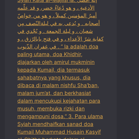
الأدعيةِ ، و هو دُعاءُ خضر، و قد علّمه
أميرُ المؤمنين كميلاً ، و هو من خواصّ
أصحابه . و يُدعى به في ليلةالنّصف مِن
شعبان ، و ليلة الجمعة . و يُجْدي في
كفاية شرّ الأعداء ، و في فتح بابالرّزق ، و
في غفران الذّنوب . “ Ia adalah doa
paling utama, doa Khidhir,
diajarkan oleh amirul mukminin
kepada Kumail, dia termasuk
sahabatnya yang khusus, dia
dibaca di malam nishfu Sha’ban,
malam jum’at, dan berkhasiat
dalam mencukupi kejahatan para
musuh, membuka rizki dan
mengampuni dosa.” 3. Para ulama
Syiah mendhaifkan sanad doa
Kumail Muhammad Husain Kasyif