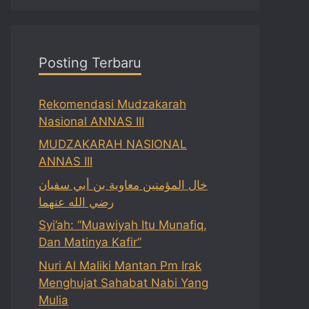
Posting Terbaru
Rekomendasi Mudzakarah
Nasional ANNAS III
MUDZAKARAH NASIONAL
ANNAS III
خال المؤمنين معاوية بن أبي سفيان
رضي الله عنهما
Syi’ah: “Muawiyah Itu Munafiq,
Dan Matinya Kafir”
Nuri Al Maliki Mantan Pm Irak
Menghujat Sahabat Nabi Yang
Mulia