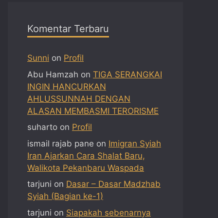
Komentar Terbaru
Sunni
on
Profil
Abu Hamzah
on
TIGA SERANGKAI
INGIN HANCURKAN
AHLUSSUNNAH DENGAN
ALASAN MEMBASMI TERORISME
suharto
on
Profil
ismail rajab pane
on
Imigran Syiah
Iran Ajarkan Cara Shalat Baru,
Walikota Pekanbaru Waspada
tarjuni
on
Dasar – Dasar Madzhab
Syiah (Bagian ke-1)
tarjuni
on
Siapakah sebenarnya