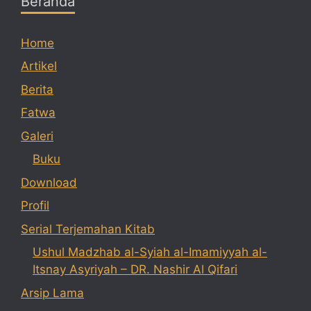
Beranda
Home
Artikel
Berita
Fatwa
Galeri
Buku
Download
Profil
Serial Terjemahan Kitab
Ushul Madzhab al-Syiah al-Imamiyyah al-
Itsnay Asyriyah – DR. Nashir Al Qifari
Arsip Lama