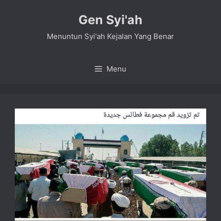
Skip
Gen Syi'ah
to
content
Menuntun Syi'ah Kejalan Yang Benar
Menu