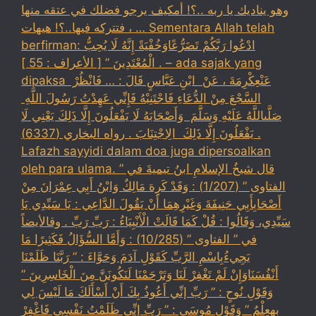
وهو يناديك يا ربه ..؟! أمكيف يرجو فضلك في عتقه منها
، فتتركه فيها..؟! هيهات … Sementara Allah telah
berfirman: ادْعُوا رَبَّكُمْ تَضَرُّعًاوَخُفْيَةً إِنَّهُ لَا يُحِبُّ
الْمُعْتَدِينَ ” [ الأعراف : 55 ] . – ada sajak yang
dipaksa ‏عَنْ‏‏عِكْرِمَةَ ‏، ‏عَنْ ‏ ‏ابْنِ عَبَّاسٍ ‏‏قَالَ : … فَانْظُرْ ‏‏
السَّجْعَ ‏‏مِنْ الدُّعَاءِ فَاجْتَنِبْهُ فَإِنِّي عَهِدْتُ رَسُولَ اللَّهِ ‏
‏صَلَّىاللَّهُ عَلَيْهِ وَسَلَّمَ ‏ ‏وَأَصْحَابَهُ لَا يَفْعَلُونَ إِلَّا ذَلِكَ ‏‏يَعْنِي لَا
يَفْعَلُونَ إِلَّا ذَلِكَ ‏ ‏الِاجْتِنَابَ . رواه البخاري (6337) .
Lafazh sayyidi dalam doa juga dipersoalkan
oleh para ulama. قال شيخُ الإسلامِ ابنُ تيميةَ في ”
الفتاوى ” (1/207) : وَقَدْ كَرِهَ مَالِكٌ وَابْنُ أَبِي عِمْرَانَ مِنْ
أَصْحَابِأَبِي حَنِيفَةَ وَغَيْرِهِمَا أَنْ يَقُولَ الدَّاعِي : يَا سَيِّدِي يَا
سَيِّدِي، وَقَالُوا : قُلْ كَمَا قَالَتْ الْأَنْبِيَاءُ : رَبِّ رَبِّ . وقالأيضاً
في ” الفتاوى ” (10/285) : وَأَمَّا السُّؤَالُ فَكَثِيرًا مَا
يَجِيءُبِاسْمِ الرَّبِّ كَقَوْلِ آدَمَ وَحَوَّاءَ : ” رَبَّنَا ظَلَمْنَا
أَنْفُسَنَاوَإِنْ لَمْ تَغْفِرْ لَنَا وَتَرْحَمْنَا لَنَكُونَنَّ مِنَ الْخَاسِرِينَ ”
وَقَوْلِ نُوحٍ : ” رَبِّ إنِّي أَعُوذُ بِكَ أَنْ أَسْأَلَكَ مَا لَيْسَ لِي
بِهِعِلْمٌ ” وَقَوْلِ مُوسَى : ” رَبِّ إنِّي ظَلَمْتُ نَفْسِي فَاغْفِرْ