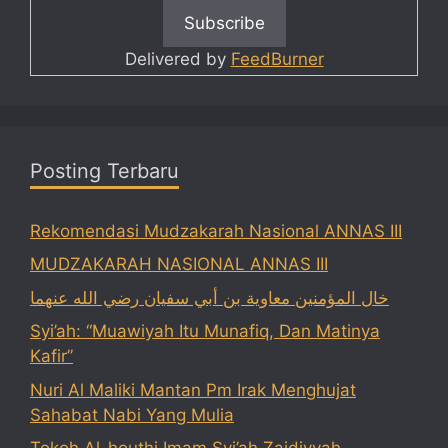
Delivered by
FeedBurner
Posting Terbaru
Rekomendasi Mudzakarah Nasional ANNAS III
MUDZAKARAH NASIONAL ANNAS III
خال المؤمنين معاوية بن أبي سفيان رضي الله عنهما
Syi’ah: “Muawiyah Itu Munafiq, Dan Matinya
Kafir”
Nuri Al Maliki Mantan Pm Irak Menghujat
Sahabat Nabi Yang Mulia