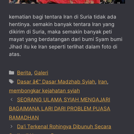
kematian bagi tentara Iran di Suria tidak ada
hentinya. semakin banyak tentara Iran yang
dikirim di Suria, maka semakin banyak peti
mayat yang berdatangan dari bumi Syam bumi
Jihad itu ke Iran seperti terlihat dalam foto di
atas.
Categories
Berita
,
Galeri
Tags
Dasar â€“ Dasar Madzhab Syiah
,
Iran
,
membongkar kejahatan syiah
SEORANG ULAMA SYIAH MENGAJARI
BAGAIMANA LARI DARI PROBLEM PUASA
RAMADHAN
Da’i Terkenal Rohingya Dibunuh Secara