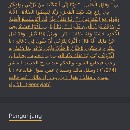
لِي ” وَقَوْلِ الْخَلِيلِ : ” رَبَّنَا إنِّي أَسْكَنْتُ مِنْ ذُرِّيَّتِي بِوَادٍغَيْرِ
ذِي زَرْعٍ عِنْدَ بَيْتِكَ الْمُحَرَّمِ رَبَّنَا لِيُقِيمُوا الصَّلَاةَ ” الْآيَةُ
وَقَوْلِهِ مَعَ إسْمَاعِيلَ : ” رَبَّنَا تَقَبَّلْ مِنَّا إنَّكَ أَنْتَالسَّمِيعُ الْعَلِيمُ
” وَكَذَلِكَ قَوْلُ الَّذِينَ قَالُوا : ” رَبَّنَا آتِنَافِي الدُّنْيَا حَسَنَةً وَفِي
الْآخِرَةِ حَسَنَةً وَقِنَا عَذَابَ النَّارِ ” وَمِثْلُ هَذَا كَثِيرٌ . وَقَدْ نُقِلَ
عَنْ مَالِك أَنَّهُ قَالَ : أَكْرَهُ لِلرَّجُلِ أَنْ يَقُولَ فِي دُعَائِهِ : يَا
سَيِّدِي يَا سَيِّدِي يَاحَنَّانُ يَا حَنَّانُ وَلَكِنْ يَدْعُو بِمَا دَعَتْ بِهِ
الْأَنْبِيَاءُ ؛رَبَّنَا رَبَّنَا نَقَلَهُ عَنْهُ العتبي فِي العتبية . وقال ابن
رجب فيجامع العلوم والحكم عند شرح الحديث العاشر
(1/274) : وسئل مالك وسفيان عمن يقول فيالدعاء : يا
سيدي ، فقالا : يقول : يا رب . زاد مالك : كما قالت
الأنبياء . (Gensyiah)
Pengunjung