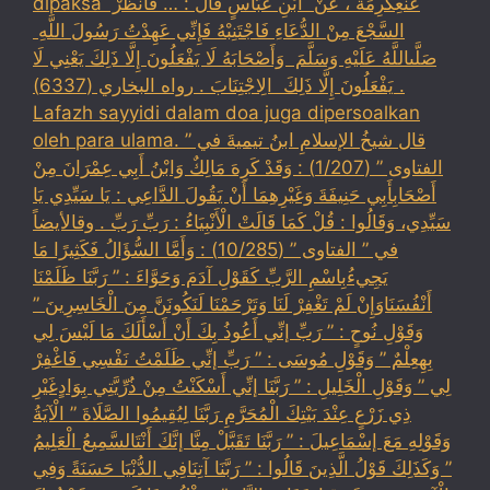
dipaksa ‏عَنْ‏‏عِكْرِمَةَ ‏، ‏عَنْ ‏ ‏ابْنِ عَبَّاسٍ ‏‏قَالَ : … فَانْظُرْ ‏‏
السَّجْعَ ‏‏مِنْ الدُّعَاءِ فَاجْتَنِبْهُ فَإِنِّي عَهِدْتُ رَسُولَ اللَّهِ ‏
‏صَلَّىاللَّهُ عَلَيْهِ وَسَلَّمَ ‏ ‏وَأَصْحَابَهُ لَا يَفْعَلُونَ إِلَّا ذَلِكَ ‏‏يَعْنِي لَا
يَفْعَلُونَ إِلَّا ذَلِكَ ‏ ‏الِاجْتِنَابَ . رواه البخاري (6337) .
Lafazh sayyidi dalam doa juga dipersoalkan
oleh para ulama. قال شيخُ الإسلامِ ابنُ تيميةَ في ”
الفتاوى ” (1/207) : وَقَدْ كَرِهَ مَالِكٌ وَابْنُ أَبِي عِمْرَانَ مِنْ
أَصْحَابِأَبِي حَنِيفَةَ وَغَيْرِهِمَا أَنْ يَقُولَ الدَّاعِي : يَا سَيِّدِي يَا
سَيِّدِي، وَقَالُوا : قُلْ كَمَا قَالَتْ الْأَنْبِيَاءُ : رَبِّ رَبِّ . وقالأيضاً
في ” الفتاوى ” (10/285) : وَأَمَّا السُّؤَالُ فَكَثِيرًا مَا
يَجِيءُبِاسْمِ الرَّبِّ كَقَوْلِ آدَمَ وَحَوَّاءَ : ” رَبَّنَا ظَلَمْنَا
أَنْفُسَنَاوَإِنْ لَمْ تَغْفِرْ لَنَا وَتَرْحَمْنَا لَنَكُونَنَّ مِنَ الْخَاسِرِينَ ”
وَقَوْلِ نُوحٍ : ” رَبِّ إنِّي أَعُوذُ بِكَ أَنْ أَسْأَلَكَ مَا لَيْسَ لِي
بِهِعِلْمٌ ” وَقَوْلِ مُوسَى : ” رَبِّ إنِّي ظَلَمْتُ نَفْسِي فَاغْفِرْ
لِي ” وَقَوْلِ الْخَلِيلِ : ” رَبَّنَا إنِّي أَسْكَنْتُ مِنْ ذُرِّيَّتِي بِوَادٍغَيْرِ
ذِي زَرْعٍ عِنْدَ بَيْتِكَ الْمُحَرَّمِ رَبَّنَا لِيُقِيمُوا الصَّلَاةَ ” الْآيَةُ
وَقَوْلِهِ مَعَ إسْمَاعِيلَ : ” رَبَّنَا تَقَبَّلْ مِنَّا إنَّكَ أَنْتَالسَّمِيعُ الْعَلِيمُ
” وَكَذَلِكَ قَوْلُ الَّذِينَ قَالُوا : ” رَبَّنَا آتِنَافِي الدُّنْيَا حَسَنَةً وَفِي