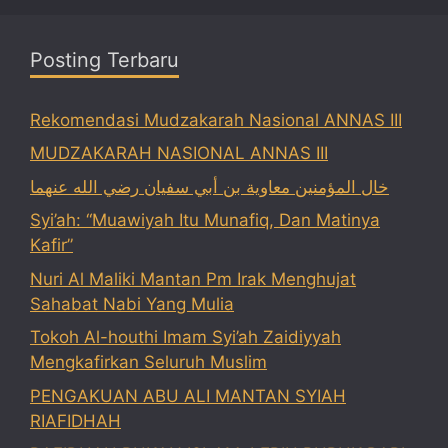
Posting Terbaru
Rekomendasi Mudzakarah Nasional ANNAS III
MUDZAKARAH NASIONAL ANNAS III
خال المؤمنين معاوية بن أبي سفيان رضي الله عنهما
Syi’ah: “Muawiyah Itu Munafiq, Dan Matinya
Kafir”
Nuri Al Maliki Mantan Pm Irak Menghujat
Sahabat Nabi Yang Mulia
Tokoh Al-houthi Imam Syi’ah Zaidiyyah
Mengkafirkan Seluruh Muslim
PENGAKUAN ABU ALI MANTAN SYIAH
RIAFIDHAH