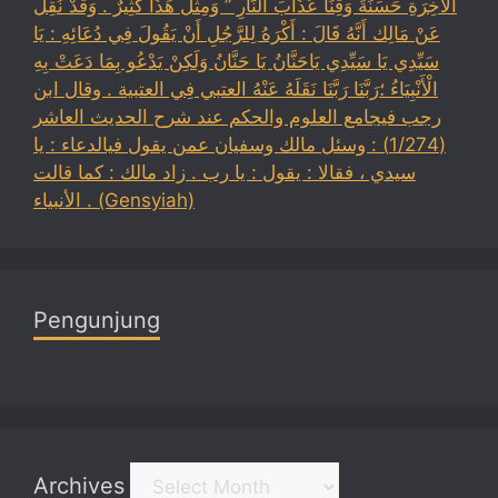
الْآخِرَةِ حَسَنَةً وَقِنَا عَذَابَ النَّارِ ” وَمِثْلُ هَذَا كَثِيرٌ . وَقَدْ نُقِلَ
عَنْ مَالِك أَنَّهُ قَالَ : أَكْرَهُ لِلرَّجُلِ أَنْ يَقُولَ فِي دُعَائِهِ : يَا
سَيِّدِي يَا سَيِّدِي يَاحَنَّانُ يَا حَنَّانُ وَلَكِنْ يَدْعُو بِمَا دَعَتْ بِهِ
الْأَنْبِيَاءُ ؛رَبَّنَا رَبَّنَا نَقَلَهُ عَنْهُ العتبي فِي العتبية . وقال ابن
رجب فيجامع العلوم والحكم عند شرح الحديث العاشر
(1/274) : وسئل مالك وسفيان عمن يقول فيالدعاء : يا
سيدي ، فقالا : يقول : يا رب . زاد مالك : كما قالت
الأنبياء . (Gensyiah)
Pengunjung
Archives
Archives