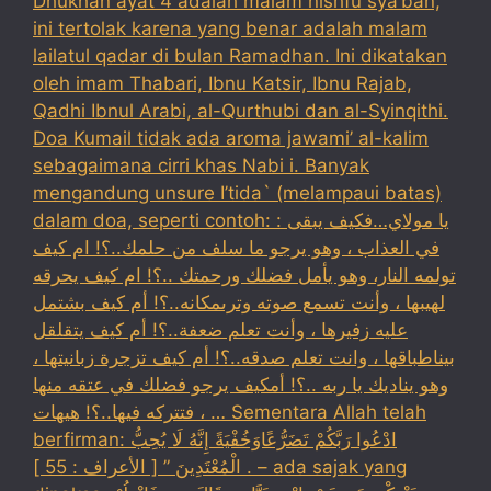
Dhukhan ayat 4 adalah malam nishfu sya’ban,
ini tertolak karena yang benar adalah malam
lailatul qadar di bulan Ramadhan. Ini dikatakan
oleh imam Thabari, Ibnu Katsir, Ibnu Rajab,
Qadhi Ibnul Arabi, al-Qurthubi dan al-Syinqithi.
Doa Kumail tidak ada aroma jawami’ al-kalim
sebagaimana cirri khas Nabi i. Banyak
mengandung unsure I’tida` (melampaui batas)
dalam doa, seperti contoh: : يا مولاي…فكيف يبقى
في العذاب ، وهو يرجو ما سلف من حلمك..؟! ام كيف
تولمه النار، وهو يأمل فضلك ورحمتك ..؟! ام كيف يحرقه
لهيبها ، وأنت تسمع صوته وترىمكانه..؟! أم كيف بشتمل
عليه زفيرها ، وأنت تعلم ضعفة..؟! أم كيف يتقلقل
بيناطباقها ، وانت تعلم صدقه..؟! أم كيف تزجرة زبانيتها ،
وهو يناديك يا ربه ..؟! أمكيف يرجو فضلك في عتقه منها
، فتتركه فيها..؟! هيهات … Sementara Allah telah
berfirman: ادْعُوا رَبَّكُمْ تَضَرُّعًاوَخُفْيَةً إِنَّهُ لَا يُحِبُّ
الْمُعْتَدِينَ ” [ الأعراف : 55 ] . – ada sajak yang