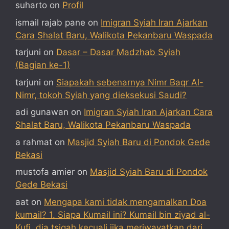
suharto
on
Profil
ismail rajab pane
on
Imigran Syiah Iran Ajarkan
Cara Shalat Baru, Walikota Pekanbaru Waspada
tarjuni
on
Dasar – Dasar Madzhab Syiah
(Bagian ke-1)
tarjuni
on
Siapakah sebenarnya Nimr Baqr Al-
Nimr, tokoh Syiah yang dieksekusi Saudi?
adi gunawan
on
Imigran Syiah Iran Ajarkan Cara
Shalat Baru, Walikota Pekanbaru Waspada
a rahmat
on
Masjid Syiah Baru di Pondok Gede
Bekasi
mustofa amier
on
Masjid Syiah Baru di Pondok
Gede Bekasi
aat
on
Mengapa kami tidak mengamalkan Doa
kumail? 1. Siapa Kumail ini? Kumail bin ziyad al-
Kufi, dia tsiqah kecuali jika meriwayatkan dari