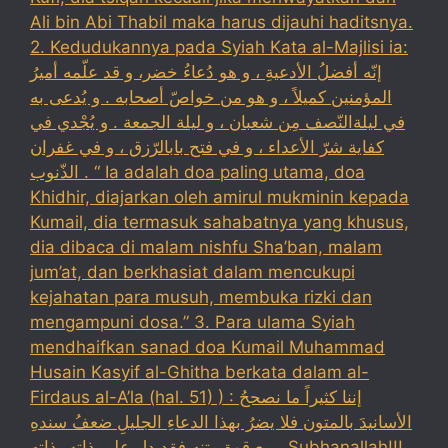
Ali bin Abi Thabil maka harus dijauhi haditsnya.
2. Kedudukannya pada Syiah Kata al-Majlisi ia:
إنّه أفضلُ الأدعيةِ ، و هو دُعاءُ خضر، و قد علّمه أميرُ
المؤمنين كميلاً ، و هو من خواصّ أصحابه . و يُدعى به
في ليلةالنّصف مِن شعبان ، و ليلة الجمعة . و يُجْدي في
كفاية شرّ الأعداء ، و في فتح بابالرّزق ، و في غفران
الذّنوب . “ Ia adalah doa paling utama, doa
Khidhir, diajarkan oleh amirul mukminin kepada
Kumail, dia termasuk sahabatnya yang khusus,
dia dibaca di malam nishfu Sha’ban, malam
jum’at, dan berkhasiat dalam mencukupi
kejahatan para musuh, membuka rizki dan
mengampuni dosa.” 3. Para ulama Syiah
mendhaifkan sanad doa Kumail Muhammad
Husain Kasyif al-Ghitha berkata dalam al-
Firdaus al-A’la (hal. 51) ) : إننا كثيراً ما نصححُ
الأسانيدَ بالمتون فلا يضرُ بهذا الدعاءِ الجليلِ ضعفُ سندهِ
مع قوةِ متنهِ فقد دل على ذاته بذاتهِ . Subhanallah!!!