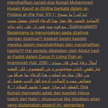
mendhaifkan sanad doa Kumail Muhammad
Husain Kasyif al-Ghitha berkata dalam al-
Firdaus al-A’la (hal. 51) ) : إننا كثيراً ما نصححُ
الأسانيدَ بالمتون فلا يضرُ بهذا الدعاءِ الجليلِ ضعفُ سندهِ
مع قوةِ متنهِ فقد دل على ذاته بذاتهِ . Subhanallah!!!
Bagaimana ia menunjukkan pada dzatnya
dengan dzatnya?! Apakah begini kaedah
mereka dalam menshahihkan dan mendhaifkan
hadits?!! Hal senada dikatakan oleh Abdul hadi
al-Fadhli dalam Durus Fi Ushul Fiqh al-
Imamiyyah (hal. 258): : أمثالُ دعاءِ كميلِ فإن سندَهَ
غيرُ ناهضٍ بإثبات صحةِصدورهِ عن المعصومِ ، لكن الفقيه
من خلالِ مقارنته أسلوب هذا الدعاء بما يعرفُهُ من
خصائص مميزة لأساليب أدعية أهل البيت يحصل له
القطع بأنه صادرٌ عنهم ( عليهم السلام ) . 4. Doa
Kumail menyalahi adab dan kaedah Harus
tsabit dari Nabi i, khususnya jika dijadikan ajran
yang diutamakan seperti ini, sementara