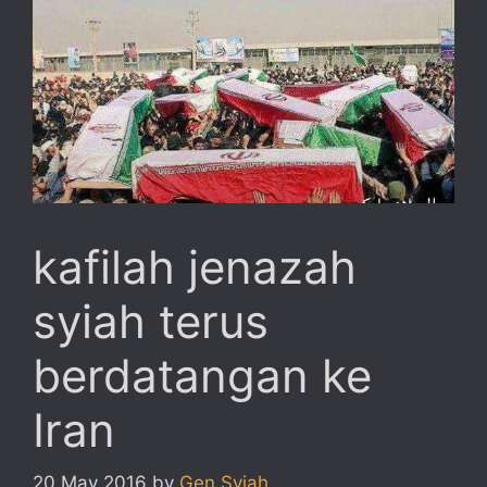
kafilah jenazah
syiah terus
berdatangan ke
Iran
20 May 2016
by
Gen Syiah