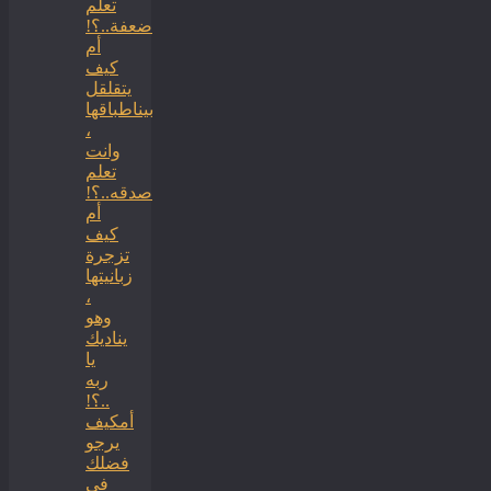
تعلم
ضعفة..؟!
أم
كيف
يتقلقل
بيناطباقها
،
وانت
تعلم
صدقه..؟!
أم
كيف
تزجرة
زبانيتها
،
وهو
يناديك
يا
ربه
..؟!
أمكيف
يرجو
فضلك
في