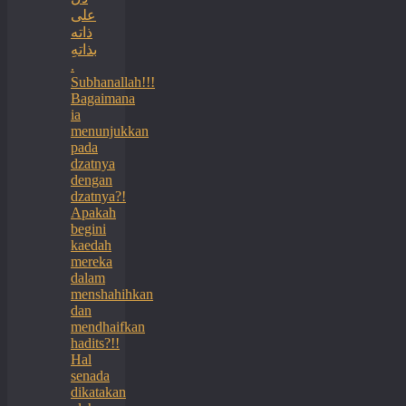
على
ذاته
بذاتهِ
.
Subhanallah!!!
Bagaimana
ia
menunjukkan
pada
dzatnya
dengan
dzatnya?!
Apakah
begini
kaedah
mereka
dalam
menshahihkan
dan
mendhaifkan
hadits?!!
Hal
senada
dikatakan