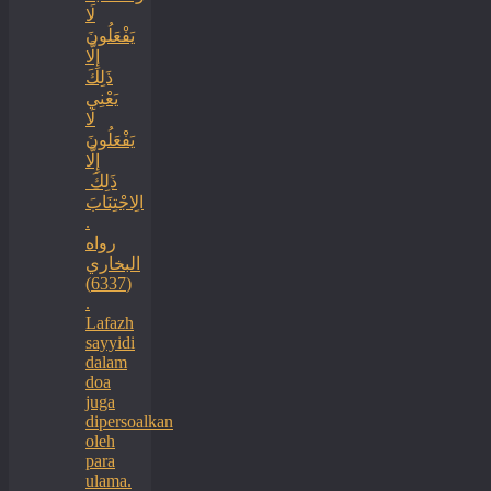
لَا
يَفْعَلُونَ
إِلَّا
ذَلِكَ
‏‏يَعْنِي
لَا
يَفْعَلُونَ
إِلَّا
ذَلِكَ ‏
‏الِاجْتِنَابَ
.
رواه
البخاري
(6337)
.
Lafazh
sayyidi
dalam
doa
juga
dipersoalkan
oleh
para
ulama.