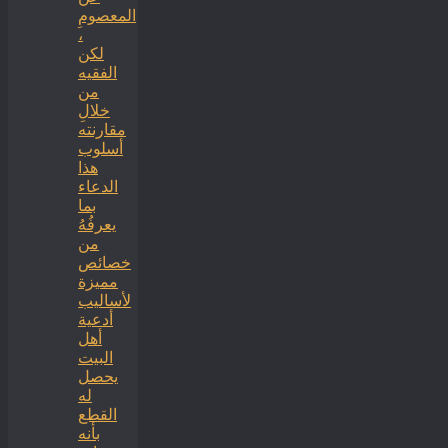
المعصومِ
،
لكن
الفقيه
من
خلالِ
مقارنته
أسلوب
هذا
الدعاء
بما
يعرفُهُ
من
خصائص
مميزة
لأساليب
أدعية
أهل
البيت
يحصل
له
القطع
بأنه