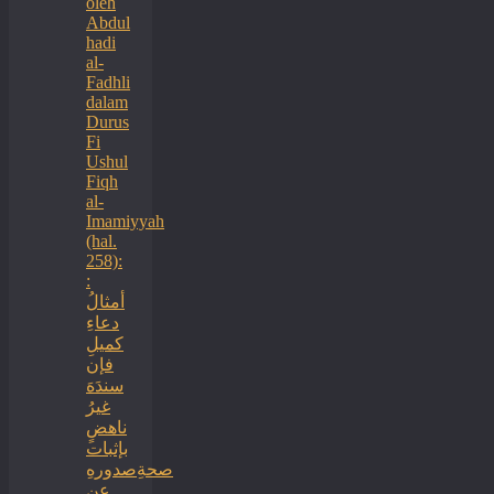
oleh
Abdul
hadi
al-
Fadhli
dalam
Durus
Fi
Ushul
Fiqh
al-
Imamiyyah
(hal.
258):
:
أمثالُ
دعاءِ
كميلِ
فإن
سندَهَ
غيرُ
ناهضٍ
بإثبات
صحةِصدورهِ
عن