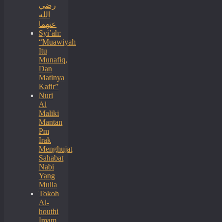
رضي
الله
عنهما
Syi’ah:
“Muawiyah
Itu
Munafiq,
Dan
Matinya
Kafir”
Nuri
Al
Maliki
Mantan
Pm
Irak
Menghujat
Sahabat
Nabi
Yang
Mulia
Tokoh
Al-
houthi
Imam