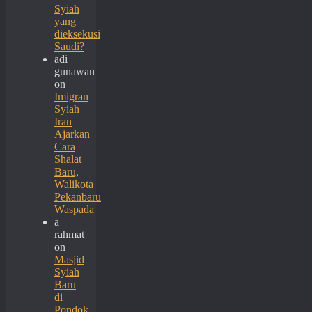
Syiah
yang
dieksekusi
Saudi?
adi
gunawan
on
Imigran
Syiah
Iran
Ajarkan
Cara
Shalat
Baru,
Walikota
Pekanbaru
Waspada
a
rahmat
on
Masjid
Syiah
Baru
di
Pondok