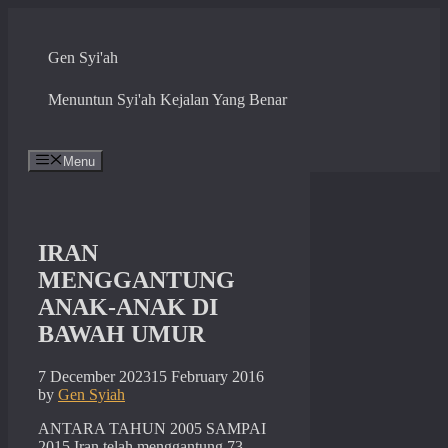
Skip
to
content
Gen Syi'ah
Menuntun Syi'ah Kejalan Yang Benar
Menu
IRAN
MENGGANTUNG
ANAK-ANAK DI
BAWAH UMUR
7 December 2023
15 February 2016
by
Gen Syiah
ANTARA TAHUN 2005 SAMPAI
2015 Iran telah menggantung 73