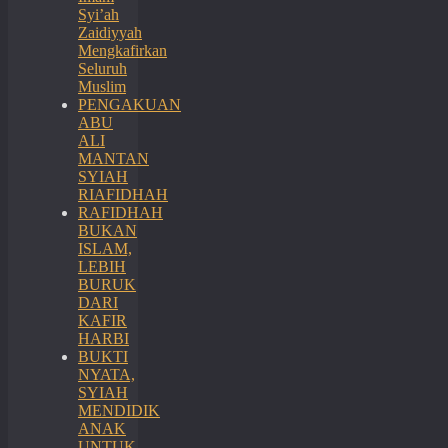
Syi’ah
Zaidiyyah
Mengkafirkan
Seluruh
Muslim
PENGAKUAN
ABU
ALI
MANTAN
SYIAH
RIAFIDHAH
RAFIDHAH
BUKAN
ISLAM,
LEBIH
BURUK
DARI
KAFIR
HARBI
BUKTI
NYATA,
SYIAH
MENDIDIK
ANAK
UNTUK