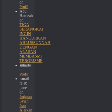
on
Profil
Abu
Hamzah
on
TIGA
SERANGKAI
INGIN
HANCURKAN
AHLUSSUNNAH
DENGAN
ALASAN
MEMBASMI
TERORISME
suharto
on
Profil
ismail
rajab
pane
on
Imigran
Syiah
Iran
Ajarkan