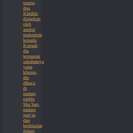
utama,
doa
Khidhir,
diajarkan
oleh
amirul
mukminin
kepada
Kumail,
dia
termasuk
sahabatnya
yang
khusus,
dia
dibaca
di
malam
nishfu
Sha’ban,
malam
jum’at,
dan
berkhasiat
dalam