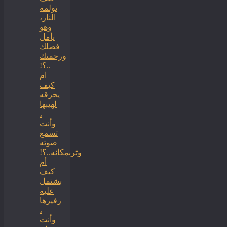
تولمه
النار،
وهو
يأمل
فضلك
ورحمتك
..؟!
ام
كيف
يحرقه
لهيبها
،
وأنت
تسمع
صوته
وترىمكانه..؟!
أم
كيف
بشتمل
عليه
زفيرها
،
وأنت