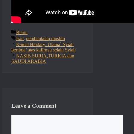
Categories
Berita
Tags
Iran
,
pembantaian muslim
Kamal Haidary: Ulama` Syiah
berijma’ atas kafirnya selain Syiah
NASIB SURIA,TURKIA dan
SAUDI ARABIA
Leave a Comment
Comment