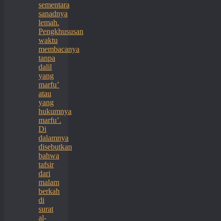
sementara
sanadnya
lemah.
Pengkhususan
waktu
membacanya
tanpa
dalil
yang
marfu’
atau
yang
hukumnya
marfu’.
Di
dalamnya
disebutkan
bahwa
tafsir
dari
malam
berkah
di
surat
al-