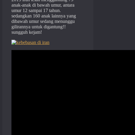
anak-anak di bawah umur, antara
umur 12 sampai 17 tahun.
sedangkan 160 anak lainnya yang
dibawah umur sedang menunggu
gilirannya untuk digantung!!
sungguh kejam!