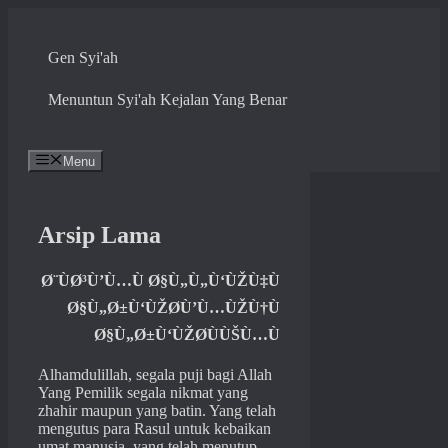
Skip
to
content
Gen Syi'ah
Menuntun Syi'ah Kejalan Yang Benar
Menu
Arsip Lama
Ø¨ÙØ³Ù’Ù…Ù Ø§Ù„Ù„Ù‘ÙŽÙ‡Ù
Ø§Ù„Ø±Ù‘ÙŽØ­Ù’Ù…ÙŽÙ†Ù
Ø§Ù„Ø±Ù‘ÙŽØ­ÙÙŠÙ…Ù
Alhamdulillah, segala puji bagi Allah
Yang Pemilik segala nikmat yang
zhahir maupun yang batin. Yang telah
mengutus para Rasul untuk kebaikan
umat manusia, yang telah menutup