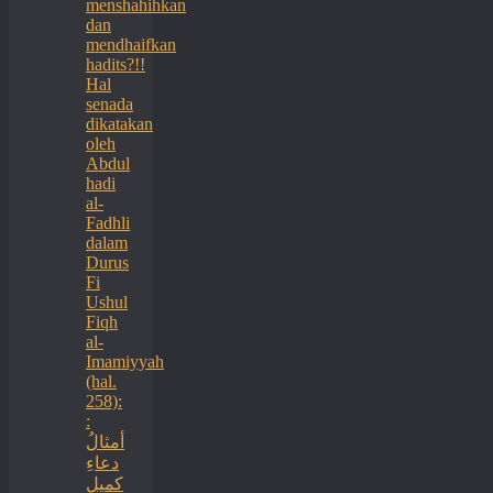
menshahihkan
dan
mendhaifkan
hadits?!!
Hal
senada
dikatakan
oleh
Abdul
hadi
al-
Fadhli
dalam
Durus
Fi
Ushul
Fiqh
al-
Imamiyyah
(hal.
258):
:
أمثالُ
دعاءِ
كميلِ