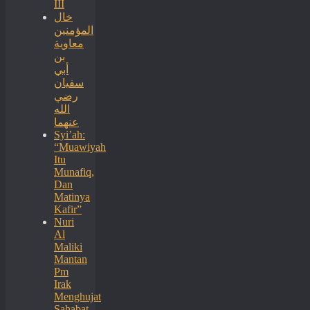
III
خال
المؤمنين
معاوية
بن
أبي
سفيان
رضي
الله
عنهما
Syi’ah:
“Muawiyah
Itu
Munafiq,
Dan
Matinya
Kafir”
Nuri
Al
Maliki
Mantan
Pm
Irak
Menghujat
Sahabat