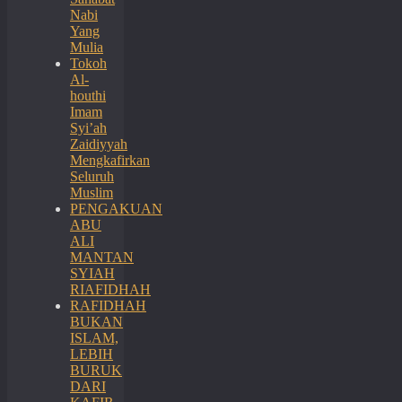
Nabi
Yang
Mulia
Tokoh
Al-
houthi
Imam
Syi’ah
Zaidiyyah
Mengkafirkan
Seluruh
Muslim
PENGAKUAN
ABU
ALI
MANTAN
SYIAH
RIAFIDHAH
RAFIDHAH
BUKAN
ISLAM,
LEBIH
BURUK
DARI