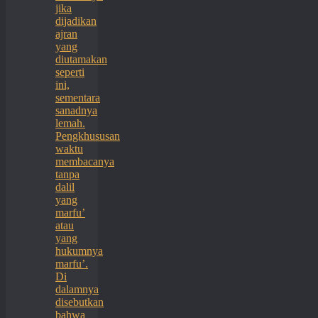
jika
dijadikan
ajran
yang
diutamakan
seperti
ini,
sementara
sanadnya
lemah.
Pengkhususan
waktu
membacanya
tanpa
dalil
yang
marfu’
atau
yang
hukumnya
marfu’.
Di
dalamnya
disebutkan
bahwa