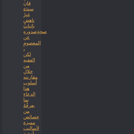
فإن
سندَهَ
غيرُ
ناهضٍ
بإثبات
صحةِصدورهِ
عن
المعصومِ
،
لكن
الفقيه
من
خلالِ
مقارنته
أسلوب
هذا
الدعاء
بما
يعرفُهُ
من
خصائص
مميزة
لأساليب
أدعية