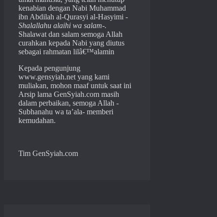
kenabian dengan Nabi Muhammad
ibn Abdilah al-Qurasyi al-Hasyimi
-
Shalallahu alaihi wa salam-.
Shalawat dan salam semoga Allah
curahkan kepada Nabi yang diutus
sebagai rahmatan lilâ€™alamin
Kepada pengunjung
www.gensyiah.net yang kami
muliakan, mohon maaf untuk saat ini
Arsip lama GenSyiah.com masih
dalam perbaikan, semoga Allah -
Subhanahu wa ta’ala- memberi
kemudahan.
Tim GenSyiah.com