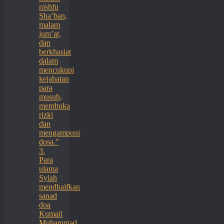
nishfu
Sha’ban,
malam
jum’at,
dan
berkhasiat
dalam
mencukupi
kejahatan
para
musuh,
membuka
rizki
dan
mengampuni
dosa.”
3.
Para
ulama
Syiah
mendhaifkan
sanad
doa
Kumail
Muhammad