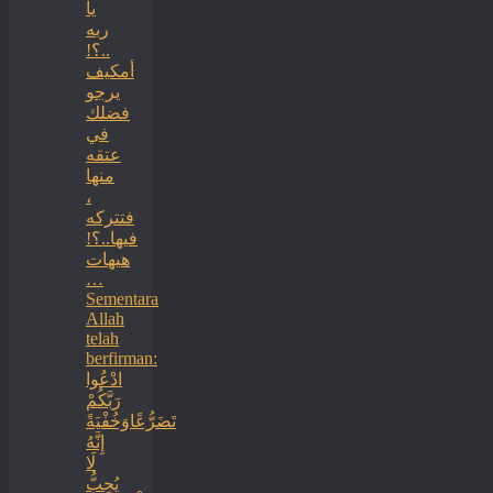
يا
ربه
..؟!
أمكيف
يرجو
فضلك
في
عتقه
منها
،
فتتركه
فيها..؟!
هيهات
…
Sementara
Allah
telah
berfirman:
ادْعُوا
رَبَّكُمْ
تَضَرُّعًاوَخُفْيَةً
إِنَّهُ
لَا
يُحِبُّ