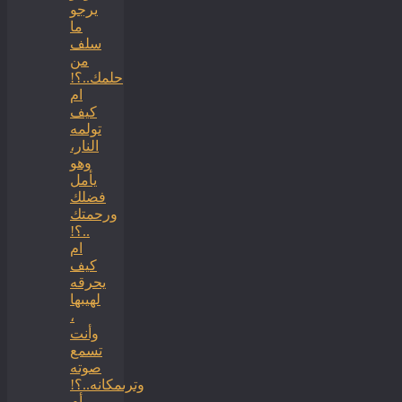
يرجو
ما
سلف
من
حلمك..؟!
ام
كيف
تولمه
النار،
وهو
يأمل
فضلك
ورحمتك
..؟!
ام
كيف
يحرقه
لهيبها
،
وأنت
تسمع
صوته
وترىمكانه..؟!
أم