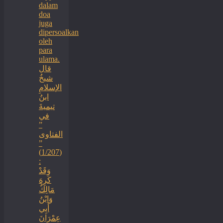
dalam
doa
juga
dipersoalkan
oleh
para
ulama.
قال
شيخُ
الإسلامِ
ابنُ
تيميةَ
في
”
الفتاوى
”
(1/207)
:
وَقَدْ
كَرِهَ
مَالِكٌ
وَابْنُ
أَبِي
عِمْرَانَ