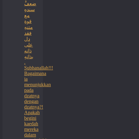
ضعفُ
سندهِ
مع
قوةِ
متنهِ
فقد
دل
على
ذاته
بذاتهِ
.
Subhanallah!!!
Bagaimana
ia
menunjukkan
pada
dzatnya
dengan
dzatnya?!
Apakah
begini
kaedah
mereka
dalam