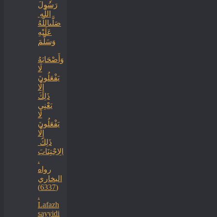
رَسُولَ
اللَّهِ ‏
‏صَلَّىاللَّهُ
عَلَيْهِ
وَسَلَّمَ
‏وَأَصْحَابَهُ
لَا
يَفْعَلُونَ
إِلَّا
ذَلِكَ
‏‏يَعْنِي
لَا
يَفْعَلُونَ
إِلَّا
ذَلِكَ ‏
‏الِاجْتِنَابَ
.
رواه
البخاري
(6337)
.
Lafazh
sayyidi