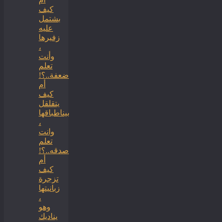
كيف
بشتمل
عليه
زفيرها
،
وأنت
تعلم
ضعفة..؟!
أم
كيف
يتقلقل
بيناطباقها
،
وانت
تعلم
صدقه..؟!
أم
كيف
تزجرة
زبانيتها
،
وهو
يناديك