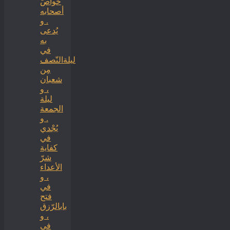
خواصّ
أصحابه
. و
يُدعى
به
في
ليلةالنّصف
مِن
شعبان
، و
ليلة
الجمعة
. و
يُجْدي
في
كفاية
شرّ
الأعداء
، و
في
فتح
بابالرّزق
، و
في