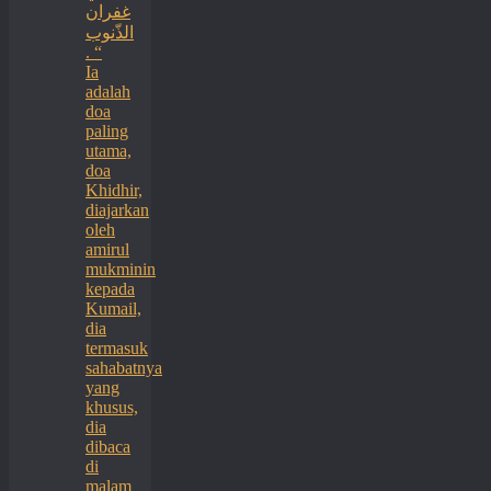
غفران
الذّنوب
. “
Ia
adalah
doa
paling
utama,
doa
Khidhir,
diajarkan
oleh
amirul
mukminin
kepada
Kumail,
dia
termasuk
sahabatnya
yang
khusus,
dia
dibaca
di
malam