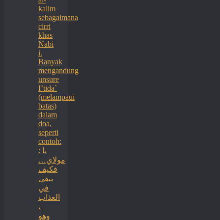
kalim
sebagaimana
cirri
khas
Nabi
i.
Banyak
mengandung
unsure
I’tida`
(melampaui
batas)
dalam
doa,
seperti
contoh:
: يا
مولاي…
فكيف
يبقى
في
العذاب
،
وهو