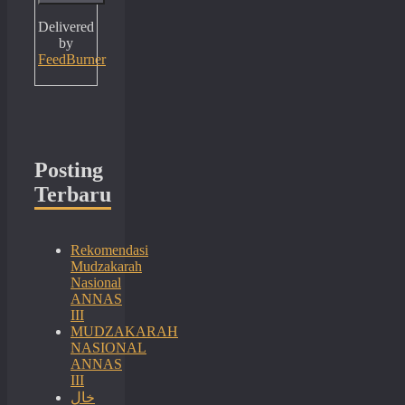
Delivered
by
FeedBurner
Posting
Terbaru
Rekomendasi
Mudzakarah
Nasional
ANNAS
III
MUDZAKARAH
NASIONAL
ANNAS
III
خال