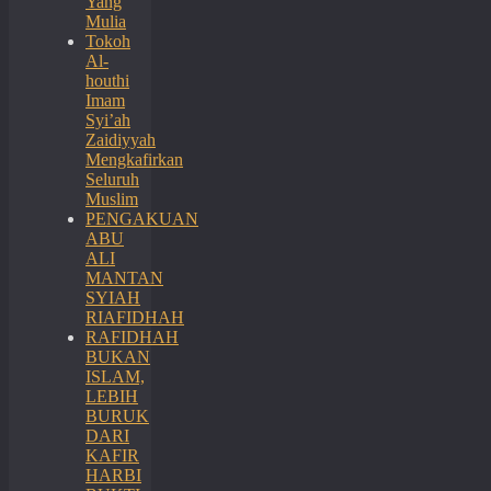
Yang
Mulia
Tokoh
Al-
houthi
Imam
Syi’ah
Zaidiyyah
Mengkafirkan
Seluruh
Muslim
PENGAKUAN
ABU
ALI
MANTAN
SYIAH
RIAFIDHAH
RAFIDHAH
BUKAN
ISLAM,
LEBIH
BURUK
DARI
KAFIR
HARBI