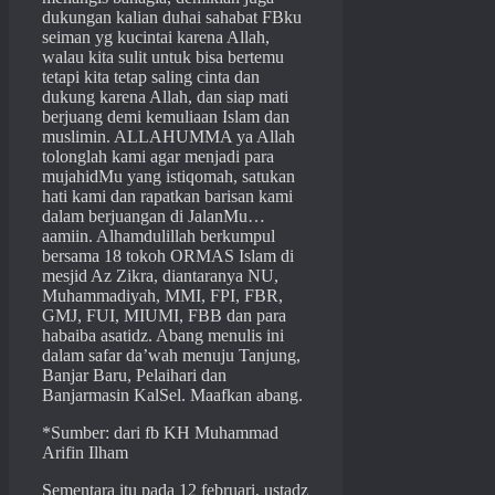
dukungan kalian duhai sahabat FBku
seiman yg kucintai karena Allah,
walau kita sulit untuk bisa bertemu
tetapi kita tetap saling cinta dan
dukung karena Allah, dan siap mati
berjuang demi kemuliaan Islam dan
muslimin. ALLAHUMMA ya Allah
tolonglah kami agar menjadi para
mujahidMu yang istiqomah, satukan
hati kami dan rapatkan barisan kami
dalam berjuangan di JalanMu…
aamiin. Alhamdulillah berkumpul
bersama 18 tokoh ORMAS Islam di
mesjid Az Zikra, diantaranya NU,
Muhammadiyah, MMI, FPI, FBR,
GMJ, FUI, MIUMI, FBB dan para
habaiba asatidz. Abang menulis ini
dalam safar da’wah menuju Tanjung,
Banjar Baru, Pelaihari dan
Banjarmasin KalSel. Maafkan abang.
*Sumber: dari fb KH Muhammad
Arifin Ilham
Sementara itu pada 12 februari, ustadz