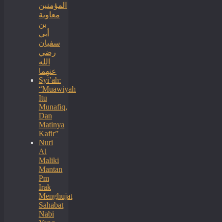
المؤمنين
معاوية
بن
أبي
سفيان
رضي
الله
عنهما
Syi’ah:
“Muawiyah
Itu
Munafiq,
Dan
Matinya
Kafir”
Nuri
Al
Maliki
Mantan
Pm
Irak
Menghujat
Sahabat
Nabi