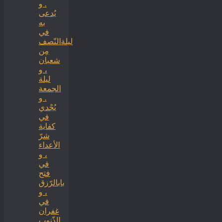
. و
يُدعى
به
في
ليلةالنّصف
مِن
شعبان
، و
ليلة
الجمعة
. و
يُجْدي
في
كفاية
شرّ
الأعداء
، و
في
فتح
بابالرّزق
، و
في
غفران
الذّنوب