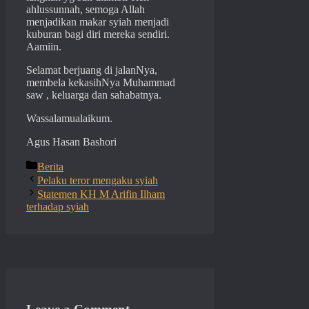
ahlussunnah, semoga Allah
menjadikan makar syiah menjadi
kuburan bagi diri mereka sendiri.
Aamiin.
Selamat berjuang di jalanNya,
membela kekasihNya Muhammad
saw , keluarga dan sahabatnya.
Wassalamualaikum.
Agus Hasan Bashori
Categories
Berita
Pelaku teror mengaku syiah
Statemen KH M Arifin Ilham
terhadap syiah