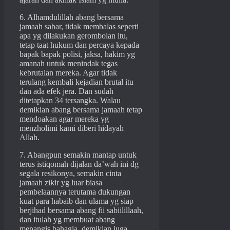
6. Alhamdulillah abang bersama
jamaah sabar, tidak membalas seperti
apa yg dilakukan gerombolan itu,
tetap taat hukum dan percaya kepada
bapak bapak polisi, jaksa, hakim yg
amanah untuk menindak tegas
kebrutalan mereka. Agar tidak
terulang kembali kejadian brutal itu
dan ada efek jera. Dan sudah
ditetapkan 34 tersangka. Walau
demikian abang bersama jamaah tetap
mendoakan agar mereka yg
menzholimi kami diberi hidayah
Allah.
7. Abangpun semakin mantap untuk
terus istiqomah dijalan da’wah ini dg
segala resikonya, semakin cinta
jamaah zikir yg luar biasa
pembelaannya terutama dukungan
kuat para habaib dan ulama yg siap
berjihad bersama abang fii sabiilillaah,
dan itulah yg membuat abang
menangis bahagia, demikian juga