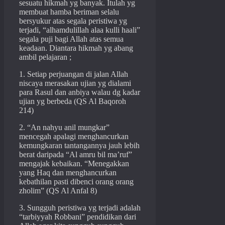
sesuatu hikmah yg banyak. Itulah yg
membuat hamba beriman selalu
bersyukur atas segala peristiwa yg
terjadi, “alhamdulillah alaa kulli haali”
segala puji bagi Allah atas semua
keadaan. Diantara hikmah yg abang
ambil pelajaran ;
1. Setiap perjuangan di jalan Allah
niscaya merasakan ujian yg dialami
para Rasul dan anbiya walau dg kadar
ujian yg berbeda (QS Al Baqoroh
214)
2. “An nahyu anil mungkar”
mencegah apalagi menghancurkan
kemungkaran tantangannya jauh lebih
berat daripada “Al amru bil ma’ruf”
mengajak kebaikan. “Menegakkan
yang Haq dan menghancurkan
kebathilan pasti dibenci orang orang
zholim” (QS Al Anfal 8)
3. Sungguh peristiwa yg terjadi adalah
“tarbiyyah Robbani” pendidikan dari