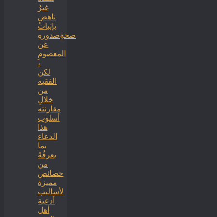
غيرُ
ناهضٍ
بإثبات
صحةِصدورهِ
عن
المعصومِ
،
لكن
الفقيه
من
خلالِ
مقارنته
أسلوب
هذا
الدعاء
بما
يعرفُهُ
من
خصائص
مميزة
لأساليب
أدعية
أهل