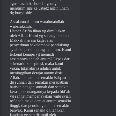
agus hasan bashori langsung
mengirim sms ke ustadz arifin ilham
dg bunyi sbb:
Assalamualaikum warahmatullah
wabarakatuh.
Ustadz Arifin ilhan yg dimuliakan
oleh Allah. Kami yg sedang berada di
Makkah merasa kaget atas
penyerbuan sekelompok pendukung
syiah ke perkampungan antum. Kami
terkejut kenapa yg menjadi
sasarannya adalah antum? Lepas dari
sekenario konspirasi, maka kami
yakin, hikmahnya adalah untuk
meninggikan derajat antum disisi
Allah. Jika antum semakin istiqamah
dg sunnah dan semakin merapatkan
barisan dengan sunnah dan semakin
keras penentangannya kepada bid’ah
yg sangat membahayakan yaitu syiah
rofidhah maka derajat antum semakin
tinggi, dan penolong antum semakin
banyak. Kami senang dg langkah
langkah yg sdh diambil oleh