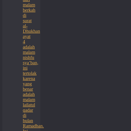
malam
berkah
di
surat
al-
Dhukhan
ayat
4
adalah
malam
nishfu
sya’ban,
ini
tertolak
karena
yang
benar
adalah
malam
lailatul
qadar
di
bulan
Ramadhan.