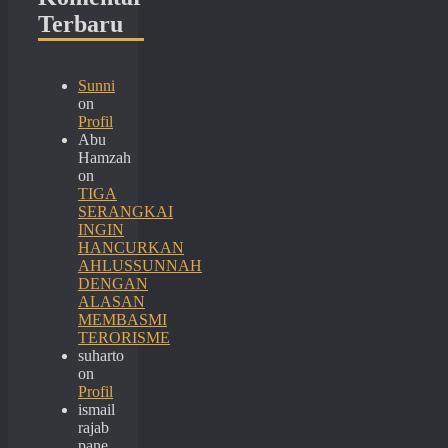
Terbaru
Sunni
on
Profil
Abu
Hamzah
on
TIGA
SERANGKAI
INGIN
HANCURKAN
AHLUSSUNNAH
DENGAN
ALASAN
MEMBASMI
TERORISME
suharto
on
Profil
ismail
rajab
pane