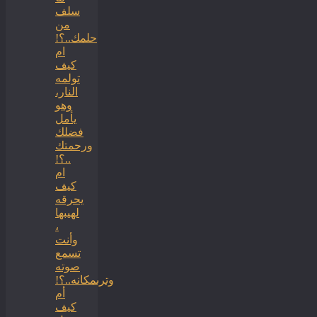
سلف
من
حلمك..؟!
ام
كيف
تولمه
النار،
وهو
يأمل
فضلك
ورحمتك
..؟!
ام
كيف
يحرقه
لهيبها
،
وأنت
تسمع
صوته
وترىمكانه..؟!
أم
كيف