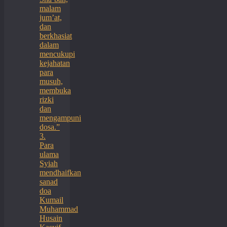
malam
jum’at,
dan
berkhasiat
dalam
mencukupi
kejahatan
para
musuh,
membuka
rizki
dan
mengampuni
dosa.”
3.
Para
ulama
Syiah
mendhaifkan
sanad
doa
Kumail
Muhammad
Husain