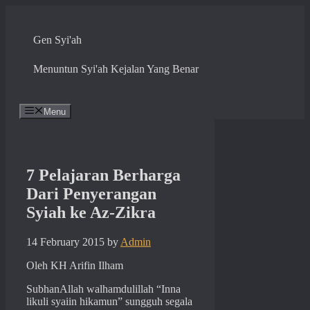
Skip
to
content
Gen Syi'ah
Menuntun Syi'ah Kejalan Yang Benar
Menu
7 Pelajaran Berharga
Dari Penyerangan
Syiah ke Az-Zikra
14 February 2015
by
Admin
Oleh KH Arifin Ilham
SubhanAllah walhamdulillah “Inna
likuli syaiin hikamun” sungguh segala