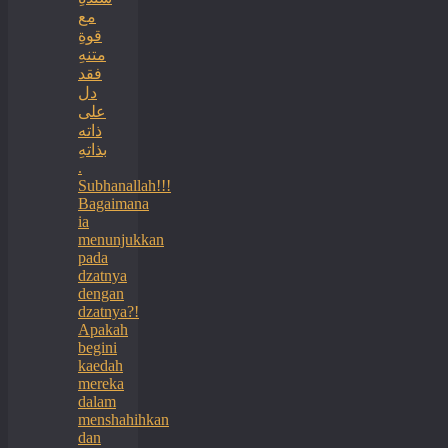
مع
قوةِ
متنهِ
فقد
دل
على
ذاته
بذاتهِ
.
Subhanallah!!!
Bagaimana
ia
menunjukkan
pada
dzatnya
dengan
dzatnya?!
Apakah
begini
kaedah
mereka
dalam
menshahihkan
dan