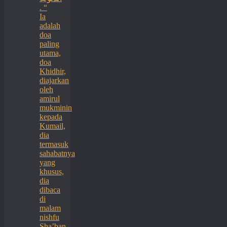
. “
Ia
adalah
doa
paling
utama,
doa
Khidhir,
diajarkan
oleh
amirul
mukminin
kepada
Kumail,
dia
termasuk
sahabatnya
yang
khusus,
dia
dibaca
di
malam
nishfu
Sha’ban,