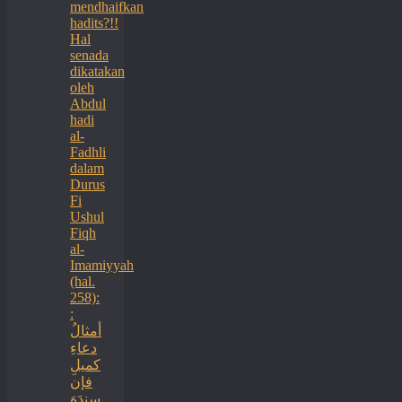
mendhaifkan
hadits?!!
Hal
senada
dikatakan
oleh
Abdul
hadi
al-
Fadhli
dalam
Durus
Fi
Ushul
Fiqh
al-
Imamiyyah
(hal.
258):
:
أمثالُ
دعاءِ
كميلِ
فإن
سندَهَ