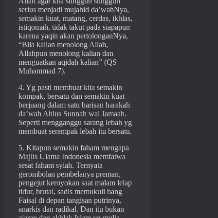
Allah agar kita sungguh sungguh
serius menjadi mujahid da’wahNya,
semakin kuat, matang, cerdas, ikhlas,
istiqomah, tidak takut pada siapapun
karena yaqin akan pertolonganNya,
“Bila kalian menolong Allah,
Allahpun menolong kalian dan
menguatkan aqidah kalian” (QS
Muhammad 7).
4. Yg pasti membuat kita semakin
kompak, bersatu dan semakin kuat
berjuang dalam satu barisan harakah
da’wah Ahlus Sunnah wal Jamaah.
Seperti mengganggu sarang lebah yg
membuat serempak lebah itu bersatu.
5. Kitapun semakin faham mengapa
Majlis Ulama Indonesia memfatwa
sesat faham syiah. Ternyata
gerombolan pembelanya preman,
pengejut keroyokan saat malam lelap
tidur, brutal, sadis memukuli bang
Faisal di depan tangisan putrinya,
anarkis dan radikal. Dan itu bukan
ajaran dan akhlak Islam yg mulia.