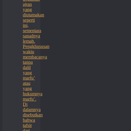
ajran
yang
diutamakan
seperti
ini,
sementara
sanadnya
lemah.
Pengkhususan
waktu
membacanya
tanpa
dalil
yang
marfu’
atau
yang
hukumnya
marfu’.
Di
dalamnya
disebutkan
bahwa
tafsir
dari