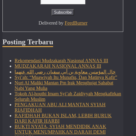
Delivered by
FeedBurner
Posting Terbaru
Rekomendasi Mudzakarah Nasional ANNAS III
MUDZAKARAH NASIONAL ANNAS III
خال المؤمنين معاوية بن أبي سفيان رضي الله عنهما
Syi’ah: “Muawiyah Itu Munafiq, Dan Matinya Kafir”
Nuri Al Maliki Mantan Pm Irak Menghujat Sahabat
Nabi Yang Mulia
Tokoh Al-houthi Imam Syi’ah Zaidiyyah Mengkafirkan
Seluruh Muslim
PENGAKUAN ABU ALI MANTAN SYIAH
RIAFIDHAH
RAFIDHAH BUKAN ISLAM, LEBIH BURUK
DARI KAFIR HARBI
BUKTI NYATA, SYIAH MENDIDIK ANAK
UNTUK MENUMPAHKAN DARAH DEMI