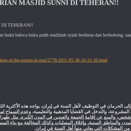
RIAN MASJID SUNNI DI TEHERAN!!
 DI TEHERAN!!
ahan bukti bahwa buku putih madzhab syiah berdusta dan berbohong, saa
tions-of-the-sunnis-in-iran/2778-2011-05-30-10-21-26.html
إلى
الحرمان
في
التوظيف
لأهل
السنة
في
إيران،
يواجه
هذه
الأكثرية
الث
المشروعة،
والتدخل
في
القضايا
المذهبية
والتعليمية،
وعدم
السماح
لم
شخص،
والمنع
عن
إقامة
الجمعة
والعيدين
في
المدن
الكبرى
مثل
طهرا
لمدن
والمناطق
السنية،
وإغلاق
المصليات
وكذلك
المخالفة
مع
بناء
المس
.
إيران
في
السنة
أهل
منها
يعاني
التي
المشكلات
من