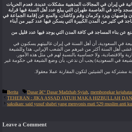
الحريات
فعدم
.
عديدة
مشكلات
المذهبية
المجالات
في
إيران
في
انية
سجد
واحد
في
العاصمة
طهران
التي
يبلغ
عدد
أهل
السنة
فيها
قرابة
ن
وإصبهان
ويزد
وكرمان
وقم
وكاشان،
والمنع
عن
إقامة
الجماعة
في
اجد
في
كثير
من
المدن
الكبيرة
التي
يسكن
فيها
عدد
كبير
من
أبناء
نع
عن
بناء
المساجد
في
كافة
المدن
التي
يوجد
فيها
عدد
قليل
من
عة في السعودية، أن أهل السنة في إيران غالبيتهم يسكنون في
هذا وللشيعة
.
د غشى أهل السنة أكثر من غيرهم من الشعب الإيراني
.
ة والاقتصادية، ولا حساسية بالنسبة لهم في مثل هذه الأمور
يجب أن نذعن، بأن وضع الشيعة في حكومة غير
)
شيعة في السعودية
.
وجة مشتركة بين الشيئين لتكون المقارنة عملا معقولا
Categories
Tags
Berita
Dasar â€“ Dasar Madzhab Syiah
,
membongkar kejahata
TEHERAN : JIKA ASSAD JATUH MAKA HIZBULLAH DAN A
saksikan: said yusuf shabri yang menvonis mati 529 muslim anti k
Leave a Comment