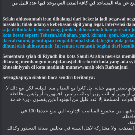
نع
عن
بناء
المساجد
في
كافة
المدن
التي
يوجد
فيها
عدد
قليل
من
Selain ahlussunnah iran dihalangi dari bekerja jadi pegawai ne
masalah; tidak adanya kebebasan sipil yang legal, intervensi 
saja di ibukota teheran yang jumlah ahlussunnah hamper satu ju
kota besar seperti Teheran,ishbahan, yazd, kirman, qom, kasyan
daerah sunni, penutupan tempat-tempat shalat, begitu pula pel
dihuni oleh ahlussunnah. Ini semua termasuk bagian dari kesuli
Sementara syiah di Riyadh ibu kota Saudi Arabia mereka memili
dilarang membangun masjid-masjid di seluruh kota yang ada syi
khusainiyyah di kota madinah munawwarah oleh Rafsanjani.
Selengkapnya silakan baca sendiri beritanya:
ولم تصدر منهم خيانة، بل كانوا مع النظام منذ البداية، لكن مع ذلك لا
ي أو وزير أو نائب وزير أو نائب رئيس الجمهورية أو رئيس محافظة
القوات المسلحة إلا عدد قليل من الجنود الذين يقضون دورة خدمة
في
100
 فيها، من مجموع المناصب الإدارية التي يبلغ عددها
.
حافظة
.
نة
ولا مشاركة لأهل السنة في مجلس صيانة الدستور وكذلك
.
 المذهب