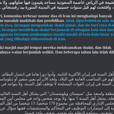
شيعة
في
الرياض
عاصمة
السعودية
مساجد
يقيمون
فيها
صلواتهم،
ولا
م
.
رفسنجاني
بيد
المنورة
المدينة
في
حسينية
سنوات
قبل
لهم
وافتتحت
ة
gri, komunitas terbesar nomor dua di Iran ini menghadapi banyak
dalam masalah madzhab dan pendidikan
, tidak diperbolehkan satu m
ta jiwa, larangan mengadakan shalat jumat, dan du hari raya di k
, larangan mendirikan shalat berjamaah di sebagian kota dan dae
anggaran bersama pembanguna masjid masjid di kota-kota besar y
tan yang dihadapi ahlussunnah di iran.
ki masjid-masjid tempat mereka melaksanakan shalat, dan tidak
ahnya walau berjumlah sedikit. Dan beberapa tahun lalu telah di
ل السنة في إيران الأكثرية الثانية، وأدوا دورا هاما في انتصار النظام، 
م في المناصب العامة في البلاد، ولحد الآن لم يعين سفير أو دبلوماس
القوات المسلحة لا تؤظف أهل السنة، ولا يتواجد في 
.
 السنة في إيران
التي يشكل أهل السنة الغالبية
”
سيستان وبلوشستان
“
طقة واسعة مثل
ولا يوجد شخص واحد في مجلس أمن الم
.
منها
5
ظة، يشغل أهل السنة
شخصا من أهل الس
13
شخصا،
170
جلس الإداري للمحافظة من مجموع
بة إلى استمارات التوظيف في المحاكم والمستشفيات ففيها سؤال عن
.
شخيص مصلحة النظام ولو بحضور شخص واحد فيهما