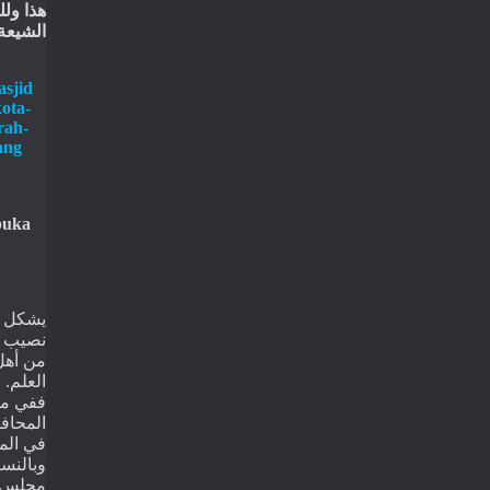
هذا
ولل
الشيع،
asjid
ota-
rah-
ang
buka
يشكل أه
نصيب له
من أهل
.
العلم
ففي من
المحاف
في الم
وبالنس
مجلس ت