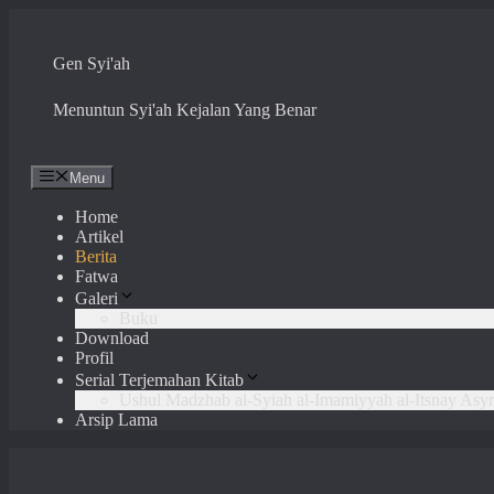
Skip
to
content
Gen Syi'ah
Menuntun Syi'ah Kejalan Yang Benar
Menu
Home
Artikel
Berita
Fatwa
Galeri
Buku
Download
Profil
Serial Terjemahan Kitab
Ushul Madzhab al-Syiah al-Imamiyyah al-Itsnay Asyr
Arsip Lama