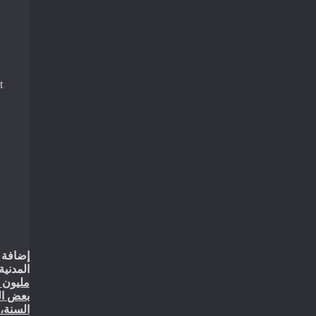
t
إضافة
المدنية
مليون
بعض
ا
السنة،