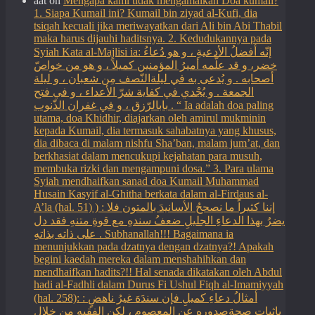
aat
on
Mengapa kami tidak mengamalkan Doa kumail?
1. Siapa Kumail ini? Kumail bin ziyad al-Kufi, dia
tsiqah kecuali jika meriwayatkan dari Ali bin Abi Thabil
maka harus dijauhi haditsnya. 2. Kedudukannya pada
Syiah Kata al-Majlisi ia: إنّه أفضلُ الأدعيةِ ، و هو دُعاءُ
خضر، و قد علّمه أميرُ المؤمنين كميلاً ، و هو من خواصّ
أصحابه . و يُدعى به في ليلةالنّصف مِن شعبان ، و ليلة
الجمعة . و يُجْدي في كفاية شرّ الأعداء ، و في فتح
بابالرّزق ، و في غفران الذّنوب . “ Ia adalah doa paling
utama, doa Khidhir, diajarkan oleh amirul mukminin
kepada Kumail, dia termasuk sahabatnya yang khusus,
dia dibaca di malam nishfu Sha’ban, malam jum’at, dan
berkhasiat dalam mencukupi kejahatan para musuh,
membuka rizki dan mengampuni dosa.” 3. Para ulama
Syiah mendhaifkan sanad doa Kumail Muhammad
Husain Kasyif al-Ghitha berkata dalam al-Firdaus al-
A’la (hal. 51) ) : إننا كثيراً ما نصححُ الأسانيدَ بالمتون فلا
يضرُ بهذا الدعاءِ الجليلِ ضعفُ سندهِ مع قوةِ متنهِ فقد دل
على ذاته بذاتهِ . Subhanallah!!! Bagaimana ia
menunjukkan pada dzatnya dengan dzatnya?! Apakah
begini kaedah mereka dalam menshahihkan dan
mendhaifkan hadits?!! Hal senada dikatakan oleh Abdul
hadi al-Fadhli dalam Durus Fi Ushul Fiqh al-Imamiyyah
(hal. 258): : أمثالُ دعاءِ كميلِ فإن سندَهَ غيرُ ناهضٍ
بإثبات صحةِصدورهِ عن المعصومِ ، لكن الفقيه من خلالِ