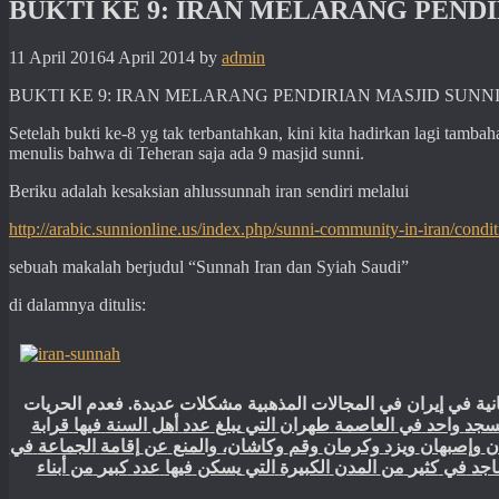
BUKTI KE 9: IRAN MELARANG PENDI
11 April 2016
4 April 2014
by
admin
BUKTI KE 9: IRAN MELARANG PENDIRIAN MASJID SUNNI
Setelah bukti ke-8 yg tak terbantahkan, kini kita hadirkan lagi tamb
menulis bahwa di Teheran saja ada 9 masjid sunni.
Beriku adalah kesaksian ahlussunnah iran sendiri melalui
http://arabic.sunnionline.us/index.php/sunni-community-in-iran/condi
sebuah makalah berjudul “Sunnah Iran dan Syiah Saudi”
di dalamnya ditulis:
الحريات
فعدم
.
عديدة
مشكلات
المذهبية
المجالات
في
إيران
في
انية
سجد
واحد
في
العاصمة
طهران
التي
يبلغ
عدد
أهل
السنة
فيها
قرابة
ن
وإصبهان
ويزد
وكرمان
وقم
وكاشان،
والمنع
عن
إقامة
الجماعة
في
اجد
في
كثير
من
المدن
الكبيرة
التي
يسكن
فيها
عدد
كبير
من
أبناء