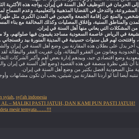
إلى
الحرمان
في
التوظيف
لأهل
السنة
في
إيران،
يواجه
هذه
الأكثرية
الث
المشروعة،
والتدخل
في
القضايا
المذهبية
والتعليمية،
وعدم
السماح
لم
شخص،
والمنع
عن
إقامة
الجمعة
والعيدين
في
المدن
الكبرى
مثل
طهرا
لمدن
والمناطق
السنية،
وإغلاق
المصليات
وكذلك
المخالفة
مع
بناء
المس
.
إيران
في
السنة
أهل
منها
يعاني
التي
المشكلات
من
شيعة
في
الرياض
عاصمة
السعودية
مساجد
يقيمون
فيها
صلواتهم،
ولا
م
.
رفسنجاني
بيد
المنورة
المدينة
في
حسينية
سنوات
قبل
لهم
وافتتحت
ة
آخر يدل على بطلان هذه المقارنة بين وضع أهل السنة في إيران والشي
ى الحدودية ويعانون من الفقرو البطالة، وإن عفريت الفقر والبطالة لق
عودية وضع اقتصادي جيد، وبيدهم إدارة بعض أهم وأكبر الشركات التجاري
وضع أهل السنة في إيران وال
(
دنا أن نلقي نظرة منصفة في هذه القضية
.
ة مثل السعودية أفضل بكثير من وضع أهل السنة في إيران
 ننتبه أيضا أننا لو أردنا المقارنة بين شيئين، يجب أن تكون مشابهات وأ
n syiah
,
syi'ah indonesia
L – MALIKI PASTI JATUH, DAN KAMI PUN PASTI JATUH!
udeta mesir ternyata……!!!