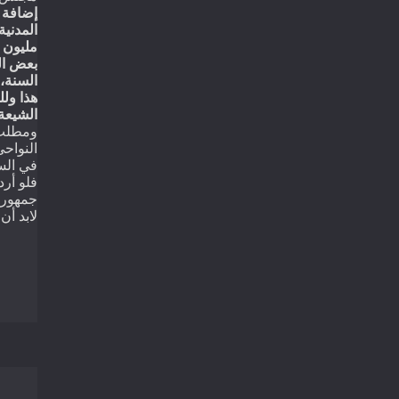
إضافة
المدنية
مليون
بعض
ا
السنة،
هذا
ولل
الشيع،
ومطلب 
النواح
في الس
فلو أر
جمهوري
لابد أن