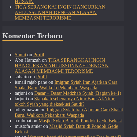
HUSAIN
TIGA SERANGKAI INGIN HANCURKAN
AHLUSSUNNAH DENGAN ALASAN
MEMBASMI TERORISME
Komentar Terbaru
Sunni
on
Profil
Abu Hamzah
on
TIGA SERANGKAI INGIN
HANCURKAN AHLUSSUNNAH DENGAN
ALASAN MEMBASMI TERORISME
suharto
on
Profil
ismail rajab pane
on
Imigran Syiah Iran Ajarkan Cara
Shalat Baru, Walikota Pekanbaru Waspada
tarjuni
on
Dasar – Dasar Madzhab Syiah (Bagian ke-1)
tarjuni
on
Siapakah sebenarnya Nimr Baqr Al-Nimr,
tokoh Syiah yang dieksekusi Saudi?
adi gunawan
on
Imigran Syiah Iran Ajarkan Cara Shalat
Baru, Walikota Pekanbaru Waspada
a rahmat
on
Masjid Syiah Baru di Pondok Gede Bekasi
mustofa amier
on
Masjid Syiah Baru di Pondok Gede
Bekasi