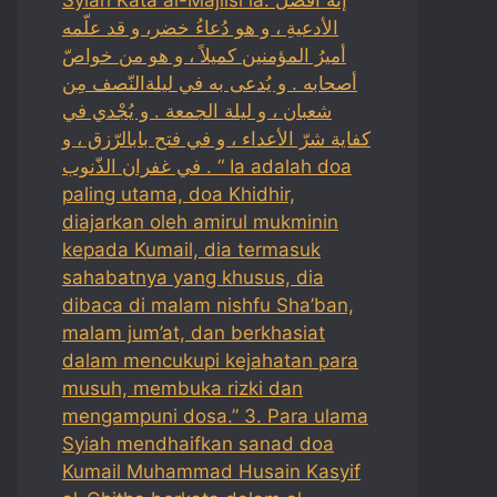
الأدعيةِ ، و هو دُعاءُ خضر، و قد علّمه
أميرُ المؤمنين كميلاً ، و هو من خواصّ
أصحابه . و يُدعى به في ليلةالنّصف مِن
شعبان ، و ليلة الجمعة . و يُجْدي في
كفاية شرّ الأعداء ، و في فتح بابالرّزق ، و
في غفران الذّنوب . “ Ia adalah doa
paling utama, doa Khidhir,
diajarkan oleh amirul mukminin
kepada Kumail, dia termasuk
sahabatnya yang khusus, dia
dibaca di malam nishfu Sha’ban,
malam jum’at, dan berkhasiat
dalam mencukupi kejahatan para
musuh, membuka rizki dan
mengampuni dosa.” 3. Para ulama
Syiah mendhaifkan sanad doa
Kumail Muhammad Husain Kasyif