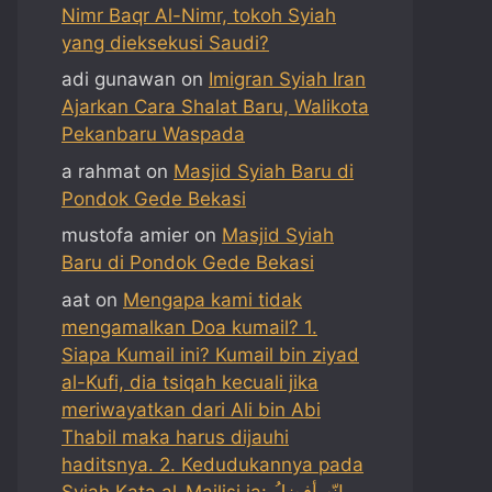
Nimr Baqr Al-Nimr, tokoh Syiah
yang dieksekusi Saudi?
adi gunawan
on
Imigran Syiah Iran
Ajarkan Cara Shalat Baru, Walikota
Pekanbaru Waspada
a rahmat
on
Masjid Syiah Baru di
Pondok Gede Bekasi
mustofa amier
on
Masjid Syiah
Baru di Pondok Gede Bekasi
aat
on
Mengapa kami tidak
mengamalkan Doa kumail? 1.
Siapa Kumail ini? Kumail bin ziyad
al-Kufi, dia tsiqah kecuali jika
meriwayatkan dari Ali bin Abi
Thabil maka harus dijauhi
haditsnya. 2. Kedudukannya pada
Syiah Kata al-Majlisi ia: إنّه أفضلُ