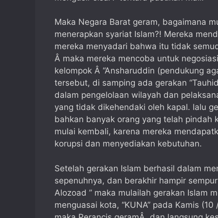
Maka Negara Barat geram, bagaimana m
menerapkan syariat Islam?! Mereka men
mereka menyadari bahwa itu tidak semud
Â maka mereka mencoba untuk negosiasi,
kelompok Â “Ansharuddin (pendukung aga
tersebut, di samping ada gerakan “Tauhid
dalam pengelolaan wilayah dan pelaksana
yang tidak dikehendaki oleh kapal. lalu g
bahkan banyak orang yang telah pindah 
mulai kembali, karena mereka mendapat
korupsi dan menyediakan kebutuhan.
Setelah gerakan Islam berhasil dalam me
sepenuhnya, dan berakhir hampir sempurn
Alozoad ” maka mulailah gerakan Islam m
menguasai kota, “KUNA” pada Kamis (10 / 
maka Perancis geramÂ dan langsung ke