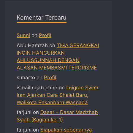
Komentar Terbaru
Sunni
on
Profil
Abu Hamzah
on
TIGA SERANGKAI
INGIN HANCURKAN
AHLUSSUNNAH DENGAN
ALASAN MEMBASMI TERORISME
suharto
on
Profil
ismail rajab pane
on
Imigran Syiah
Iran Ajarkan Cara Shalat Baru,
Walikota Pekanbaru Waspada
tarjuni
on
Dasar – Dasar Madzhab
Syiah (Bagian ke-1)
tarjuni
on
Siapakah sebenarnya