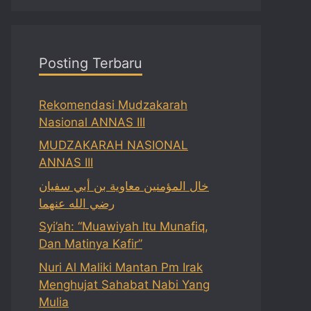
Posting Terbaru
Rekomendasi Mudzakarah
Nasional ANNAS III
MUDZAKARAH NASIONAL
ANNAS III
خال المؤمنين معاوية بن أبي سفيان
رضي الله عنهما
Syi’ah: “Muawiyah Itu Munafiq,
Dan Matinya Kafir”
Nuri Al Maliki Mantan Pm Irak
Menghujat Sahabat Nabi Yang
Mulia