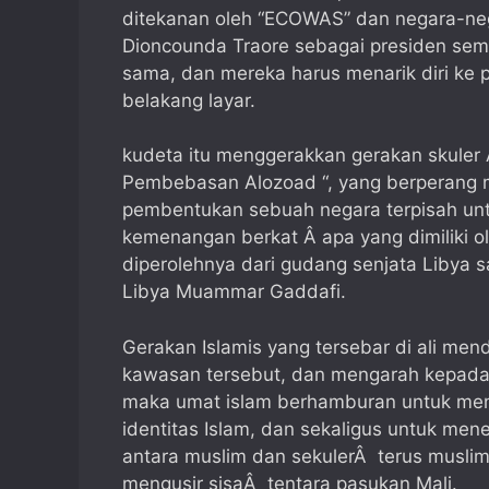
ditekanan oleh “ECOWAS” dan negara-ne
Dioncounda Traore sebagai presiden seme
sama, dan mereka harus menarik diri ke p
belakang layar.
kudeta itu menggerakkan gerakan skuler 
Pembebasan Alozoad “, yang berperang m
pembentukan sebuah negara terpisah un
kemenangan berkat Â apa yang dimiliki 
diperolehnya dari gudang senjata Libya 
Libya Muammar Gaddafi.
Gerakan Islamis yang tersebar di ali me
kawasan tersebut, dan mengarah kepada
maka umat islam berhamburan untuk mem
identitas Islam, dan sekaligus untuk men
antara muslim dan sekulerÂ terus musli
mengusir sisaÂ tentara pasukan Mali.