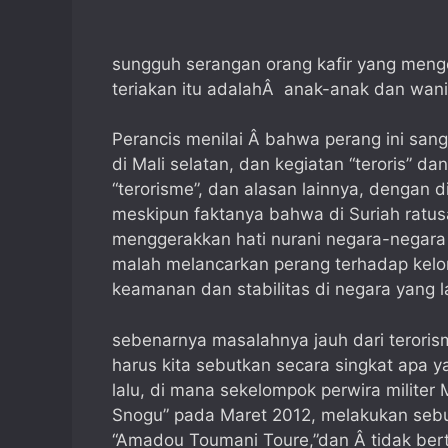
sungguh serangan orang kafir yang menge
teriakan itu adalahÂ anak-anak dan wani
Perancis menilai Â bahwa perang ini sang
di Mali selatan, dan kegiatan “teroris” 
“terorisme”, dan alasan lainnya, dengan 
meskipun faktanya bahwa di Suriah ratusan
menggerakkan hati nurani negara-negara
malah melancarkan perang terhadap kel
keamanan dan stabilitas di negara yang lab
sebenarnya masalahnya jauh dari teroris
harus kita sebutkan secara singkat apa 
lalu, di mana sekelompok perwira milite
Snogu” pada Maret 2012, melakukan sebu
“Amadou Toumani Toure,”dan Â tidak ber