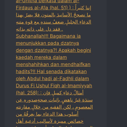
al-Ghitha berkata dalam al-
Firdaus al-A’la (hal. 51) ) : إننا كثيراً
ما نصححُ الأسانيدَ بالمتون فلا يضرُ بهذا
الدعاءِ الجليلِ ضعفُ سندهِ مع قوةِ متنهِ
فقد دل على ذاته بذاتهِ .
Subhanallah!!! Bagaimana ia
menunjukkan pada dzatnya
dengan dzatnya?! Apakah begini
kaedah mereka dalam
menshahihkan dan mendhaifkan
hadits?!! Hal senada dikatakan
oleh Abdul hadi al-Fadhli dalam
Durus Fi Ushul Fiqh al-Imamiyyah
(hal. 258): : أمثالُ دعاءِ كميلِ فإن
سندَهَ غيرُ ناهضٍ بإثبات صحةِصدورهِ عن
المعصومِ ، لكن الفقيه من خلالِ مقارنته
أسلوب هذا الدعاء بما يعرفُهُ من
خصائص مميزة لأساليب أدعية أهل