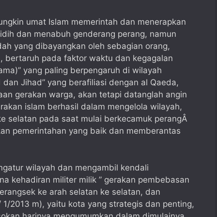
ungkin umat Islam memerintah dan menerapkan
didih dan menabuh genderang perang, namun
ah yang dibayangkan oleh sebagian orang,
 bertaruh pada faktor waktu dan kegagalan
ma)” yang paling berpengaruh di wilayah
 dan Jihad” yang berafiliasi dengan al Qaeda,
an gerakan warga, akan tetapi datanglah angin
erakan islam berhasil dalam mengelola wilayah,
ke selatan pada saat mulai berkecamuk perangÂ
kan pemerintahan yang baik dan memberantas
ngatur wilayah dan mengambil kendali
a kehadiran militer milik ” gerakan pembebasan
erangsek ke arah selatan ke selatan, dan
1/2013 m), yaitu kota yang strategis dan penting,
sokan harinya mengumumkan dalam dimulainya